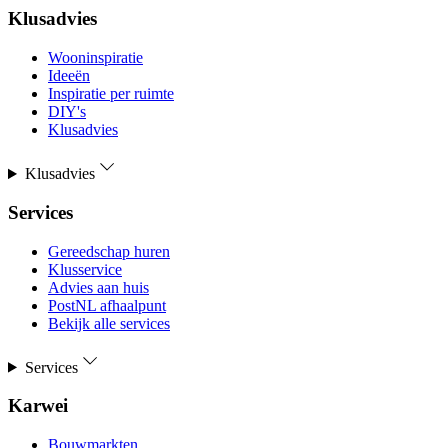
Klusadvies
Wooninspiratie
Ideeën
Inspiratie per ruimte
DIY's
Klusadvies
Klusadvies
Services
Gereedschap huren
Klusservice
Advies aan huis
PostNL afhaalpunt
Bekijk alle services
Services
Karwei
Bouwmarkten