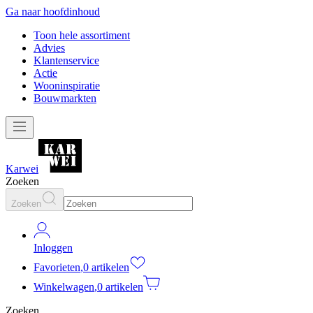
Ga naar hoofdinhoud
Toon hele assortiment
Advies
Klantenservice
Actie
Wooninspiratie
Bouwmarkten
Karwei
Zoeken
Zoeken
Inloggen
Favorieten
,
0 artikelen
Winkelwagen
,
0 artikelen
Zoeken