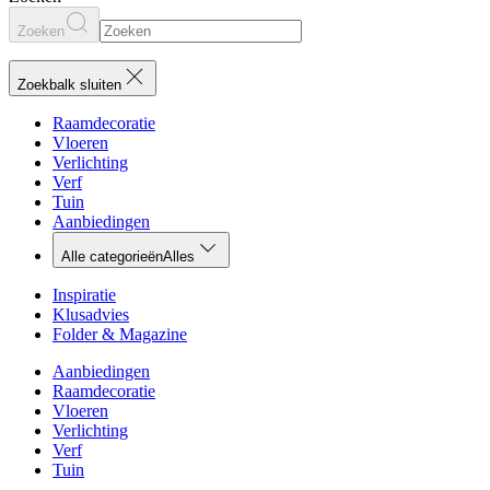
Zoeken
Zoekbalk sluiten
Raamdecoratie
Vloeren
Verlichting
Verf
Tuin
Aanbiedingen
Alle categorieën
Alles
Inspiratie
Klusadvies
Folder & Magazine
Aanbiedingen
Raamdecoratie
Vloeren
Verlichting
Verf
Tuin