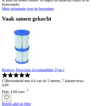
Je kunt dit artikel binnen 30 dagen na aankoop ruilen in de
bouwmarkt.
Meer informatie over de bezorging
Vaak samen gekocht
Bestway Flowclear Zwembadfilter Type I
(
7
)
Beoordeeld met 4.6 van de 5 sterren, 7 klantreviews
4
.
09
Prijs: 4.09 euro
Bekijk alles in filter