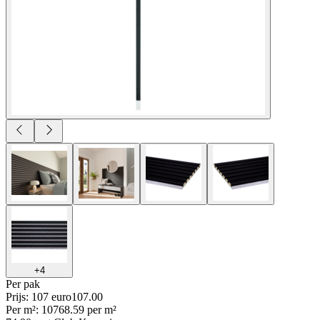
+
4
Per
pak
Prijs: 107 euro
107
.
00
Per
m²
:
107
68.59
per
m²