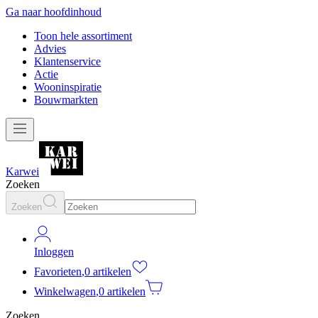
Ga naar hoofdinhoud
Toon hele assortiment
Advies
Klantenservice
Actie
Wooninspiratie
Bouwmarkten
Karwei
Zoeken
Zoeken
Inloggen
Favorieten
,
0 artikelen
Winkelwagen
,
0 artikelen
Zoeken