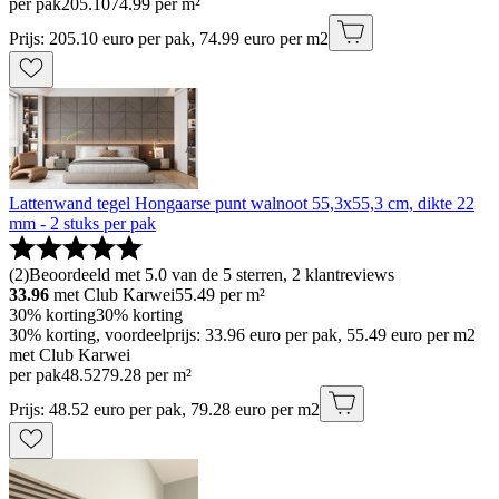
per pak
205
.
10
74.99 per m²
Prijs: 205.10 euro per pak, 74.99 euro per m2
Lattenwand tegel Hongaarse punt walnoot 55,3x55,3 cm, dikte 22
mm - 2 stuks per pak
(
2
)
Beoordeeld met 5.0 van de 5 sterren, 2 klantreviews
33.96
met Club Karwei
55.49
per m²
30% korting
30% korting
30% korting, voordeelprijs: 33.96 euro per pak, 55.49 euro per m2
met Club Karwei
per pak
48
.
52
79.28 per m²
Prijs: 48.52 euro per pak, 79.28 euro per m2