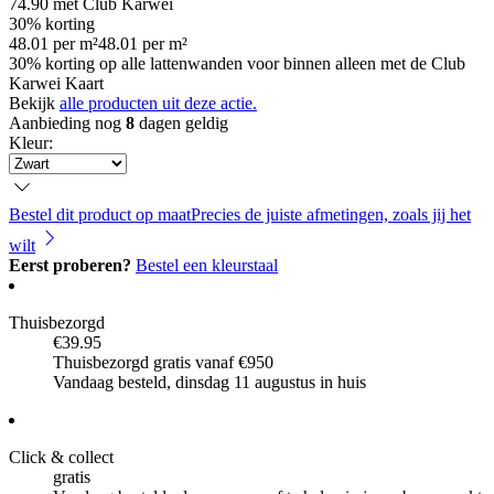
74.90
met Club Karwei
30% korting
48.01
per
m²
48.01
per
m²
30% korting op alle lattenwanden voor binnen alleen met de Club
Karwei Kaart
Bekijk
alle producten uit deze actie.
Aanbieding nog
8
dagen geldig
Kleur
:
Bestel dit product op maat
Precies de juiste afmetingen, zoals jij het
wilt
Eerst proberen?
Bestel een kleurstaal
Thuisbezorgd
€39.95
Thuisbezorgd gratis vanaf €950
Vandaag besteld, dinsdag 11 augustus in huis
Click & collect
gratis