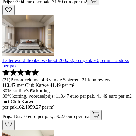
Prijs: 97.94 euro per pak, 71.59 euro per m2
Lattenwand flexibel walnoot 260x52,5 cm, dikte 6,5 mm - 2 stuks
per pak
(
21
)
Beoordeeld met 4.8 van de 5 sterren, 21 klantreviews
113.47
met Club Karwei
41.49
per m²
30% korting
30% korting
30% korting, voordeelprijs: 113.47 euro per pak, 41.49 euro per m2
met Club Karwei
per pak
162
.
10
59.27 per m²
Prijs: 162.10 euro per pak, 59.27 euro per m2