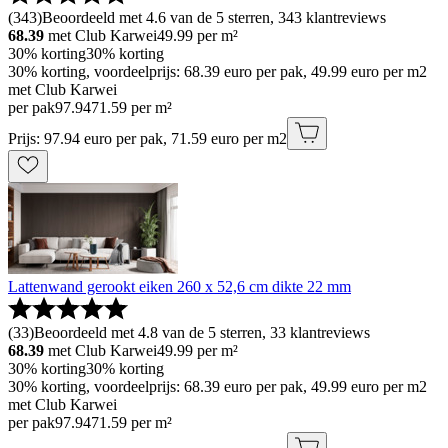
(
343
)
Beoordeeld met 4.6 van de 5 sterren, 343 klantreviews
68.39
met Club Karwei
49.99
per m²
30% korting
30% korting
30% korting, voordeelprijs: 68.39 euro per pak, 49.99 euro per m2
met Club Karwei
per pak
97
.
94
71.59 per m²
Prijs: 97.94 euro per pak, 71.59 euro per m2
Lattenwand gerookt eiken 260 x 52,6 cm dikte 22 mm
(
33
)
Beoordeeld met 4.8 van de 5 sterren, 33 klantreviews
68.39
met Club Karwei
49.99
per m²
30% korting
30% korting
30% korting, voordeelprijs: 68.39 euro per pak, 49.99 euro per m2
met Club Karwei
per pak
97
.
94
71.59 per m²