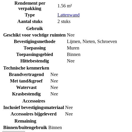
Rendement per
1.56 m²
verpakking
Type
Lattenwand
Aantal stuks
2 stuks
Gebruik
Geschikt voor vochtige ruimten
Nee
Bevestigingsmethode
Lijmen
,
Nieten
,
Schroeven
Toepassing
Muren
Toepassingsgebied
Binnen
Hittebestendig
Nee
Technische kenmerken
Brandvertragend
Nee
Met tand&groef
Nee
Watervast
Nee
Krasbestendig
Nee
Accessoires
Inclusief bevestigingsmateriaal
Nee
Accessoires bijgeleverd
Nee
Remaining
Binnen/buitengebruik
Binnen