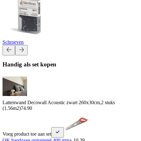
Schroeven
Handig als set kopen
Lattenwand Decowall Acoustic zwart 260x30cm,2 stuks
(1.56m2)
74.90
Voeg product toe aan set
OK handzaag universeel 400 mm
+ 10.39