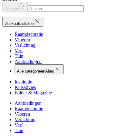
Zoeken
Zoekbalk sluiten
Raamdecoratie
Vloeren
Verlichting
Verf
Tuin
Aanbiedingen
Alle categorieën
Alles
Inspiratie
Klusadvies
Folder & Magazine
Aanbiedingen
Raamdecoratie
Vloeren
Verlichting
Verf
Tuin