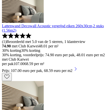
Lattenwand Decowall Acoustic vergrijsd eiken 260x30cm,2 stuks
(1.56m2)
(
1
)
Beoordeeld met 5.0 van de 5 sterren, 1 klantreview
74.90
met Club Karwei
48.01
per m²
30% korting
30% korting
30% korting, voordeelprijs: 74.90 euro per pak, 48.01 euro per m2
met Club Karwei
per pak
107
.
00
68.59 per m²
Prijs: 107.00 euro per pak, 68.59 euro per m2