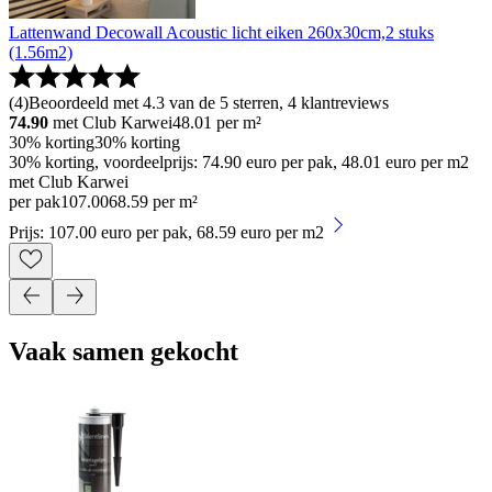
Lattenwand Decowall Acoustic licht eiken 260x30cm,2 stuks
(1.56m2)
(
4
)
Beoordeeld met 4.3 van de 5 sterren, 4 klantreviews
74.90
met Club Karwei
48.01
per m²
30% korting
30% korting
30% korting, voordeelprijs: 74.90 euro per pak, 48.01 euro per m2
met Club Karwei
per pak
107
.
00
68.59 per m²
Prijs: 107.00 euro per pak, 68.59 euro per m2
Vaak samen gekocht