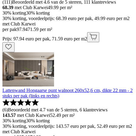
(
111
)
Beoordeeld met 4.6 van de 5 sterren, 111 klantreviews
68.39
met Club Karwei
49.99
per m²
30% korting
30% korting
30% korting, voordeelprijs: 68.39 euro per pak, 49.99 euro per m2
met Club Karwei
per pak
97
.
94
71.59 per m²
Prijs: 97.94 euro per pak, 71.59 euro per m2
Lattenwand Hongaarse punt walnoot 260x52,6 cm, dikte 22 mm - 2
stuks per pak (links en rechts)
(
6
)
Beoordeeld met 4.7 van de 5 sterren, 6 klantreviews
143.57
met Club Karwei
52.49
per m²
30% korting
30% korting
30% korting, voordeelprijs: 143.57 euro per pak, 52.49 euro per m2
met Club Karwei