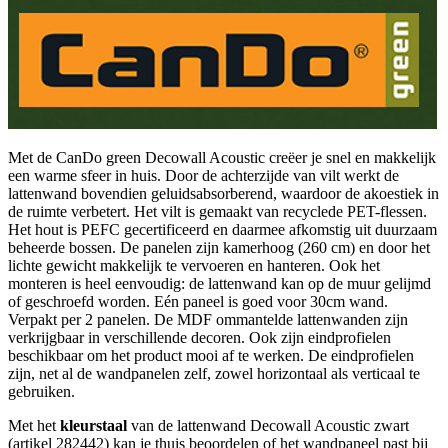
Met de CanDo green Decowall Acoustic creëer je snel en makkelijk
een warme sfeer in huis. Door de achterzijde van vilt werkt de
lattenwand bovendien geluidsabsorberend, waardoor de akoestiek in
de ruimte verbetert. Het vilt is gemaakt van recyclede PET-flessen.
Het hout is PEFC gecertificeerd en daarmee afkomstig uit duurzaam
beheerde bossen. De panelen zijn kamerhoog (260 cm) en door het
lichte gewicht makkelijk te vervoeren en hanteren. Ook het
monteren is heel eenvoudig: de lattenwand kan op de muur gelijmd
of geschroefd worden. Eén paneel is goed voor 30cm wand.
Verpakt per 2 panelen. De MDF ommantelde lattenwanden zijn
verkrijgbaar in verschillende decoren. Ook zijn eindprofielen
beschikbaar om het product mooi af te werken. De eindprofielen
zijn, net al de wandpanelen zelf, zowel horizontaal als verticaal te
gebruiken.
Met het
kleurstaal
van de lattenwand Decowall Acoustic zwart
(artikel 282442) kan je thuis beoordelen of het wandpaneel past bij