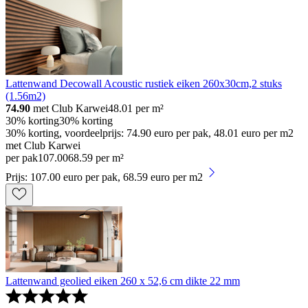
Lattenwand Decowall Acoustic rustiek eiken 260x30cm,2 stuks
(1.56m2)
74.90
met Club Karwei
48.01
per m²
30% korting
30% korting
30% korting, voordeelprijs: 74.90 euro per pak, 48.01 euro per m2
met Club Karwei
per pak
107
.
00
68.59 per m²
Prijs: 107.00 euro per pak, 68.59 euro per m2
Lattenwand geolied eiken 260 x 52,6 cm dikte 22 mm