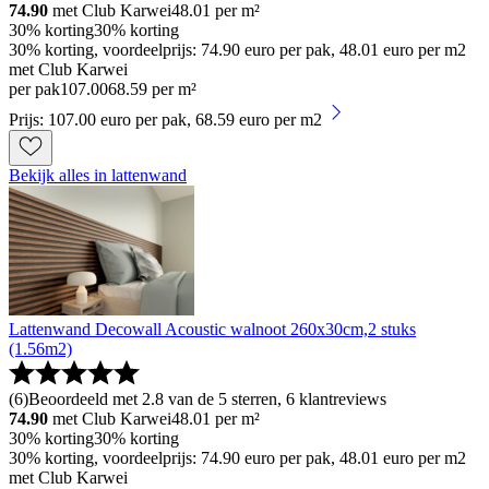
74.90
met Club Karwei
48.01
per m²
30% korting
30% korting
30% korting, voordeelprijs: 74.90 euro per pak, 48.01 euro per m2
met Club Karwei
per pak
107
.
00
68.59 per m²
Prijs: 107.00 euro per pak, 68.59 euro per m2
Bekijk alles in lattenwand
Lattenwand Decowall Acoustic walnoot 260x30cm,2 stuks
(1.56m2)
(
6
)
Beoordeeld met 2.8 van de 5 sterren, 6 klantreviews
74.90
met Club Karwei
48.01
per m²
30% korting
30% korting
30% korting, voordeelprijs: 74.90 euro per pak, 48.01 euro per m2
met Club Karwei