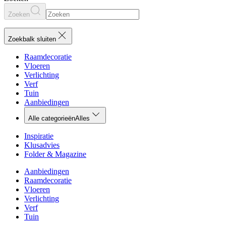
Zoeken
Zoekbalk sluiten
Raamdecoratie
Vloeren
Verlichting
Verf
Tuin
Aanbiedingen
Alle categorieën
Alles
Inspiratie
Klusadvies
Folder & Magazine
Aanbiedingen
Raamdecoratie
Vloeren
Verlichting
Verf
Tuin