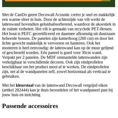
Met de CanDo green Decowall Acoustic creëer je snel en makkelijk
een warme sfeer in huis. Door de achterzijde van vilt werkt de
lattenwand bovendien geluidsabsorberend, waardoor de akoestiek in
de ruimte verbetert. Het vilt is gemaakt van recyclede PET-flessen.
Het hout is PEFC gecertificeerd en daarmee afkomstig uit duurzaam
beheerde bossen. De panelen zijn kamerhoog (260 cm) en door het
lichte gewicht makkelijk te vervoeren en hanteren. Ook het
monteren is heel eenvoudig: de lattenwand kan op de muur gelijmd
of geschroefd worden. Eén paneel is goed voor 30cm wand.
Verpakt per 2 panelen. De MDF ommantelde lattenwanden zijn
verkrijgbaar in verschillende decoren. Ook zijn eindprofielen
beschikbaar om het product mooi af te werken. De eindprofielen
zijn, net al de wandpanelen zelf, zowel horizontaal als verticaal te
gebruiken.
Met het
kleurstaal
van de lattenwand Decowall vergrijsd eiken
(artikel 282444) kan je thuis beoordelen of het wandpaneel past bij
jouw huis en inrichting
Passende accessoires