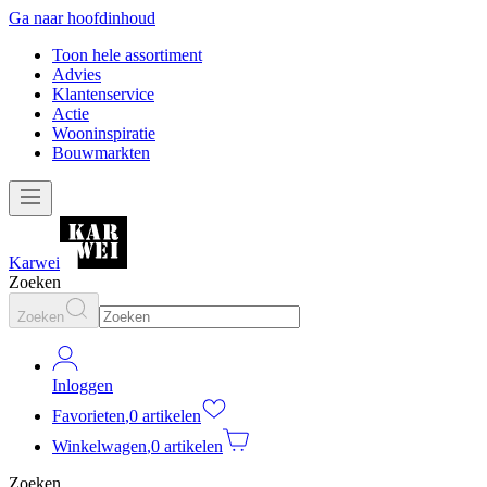
Ga naar hoofdinhoud
Toon hele assortiment
Advies
Klantenservice
Actie
Wooninspiratie
Bouwmarkten
Karwei
Zoeken
Zoeken
Inloggen
Favorieten
,
0 artikelen
Winkelwagen
,
0 artikelen
Zoeken