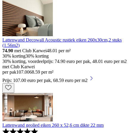
Lattenwand Decowall Acoustic rustiek eiken 260x30cm,2 stuks
(1.56m2)
74.90
met Club Karwei
48.01
per m²
30% korting
30% korting
30% korting, voordeelprijs: 74.90 euro per pak, 48.01 euro per m2
met Club Karwei
per pak
107
.
00
68.59 per m²
Prijs: 107.00 euro per pak, 68.59 euro per m2
Lattenwand geolied eiken 260 x 52,6 cm dikte 22 mm