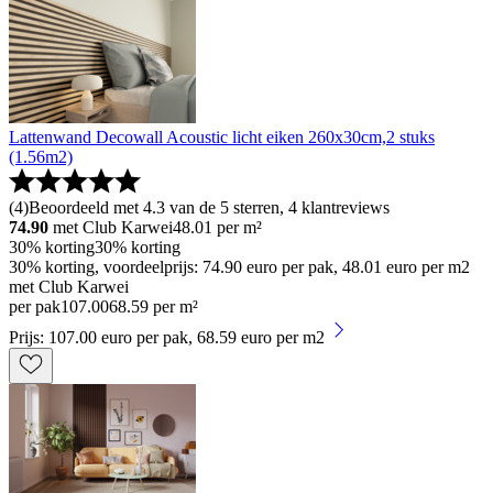
Lattenwand Decowall Acoustic licht eiken 260x30cm,2 stuks
(1.56m2)
(
4
)
Beoordeeld met 4.3 van de 5 sterren, 4 klantreviews
74.90
met Club Karwei
48.01
per m²
30% korting
30% korting
30% korting, voordeelprijs: 74.90 euro per pak, 48.01 euro per m2
met Club Karwei
per pak
107
.
00
68.59 per m²
Prijs: 107.00 euro per pak, 68.59 euro per m2