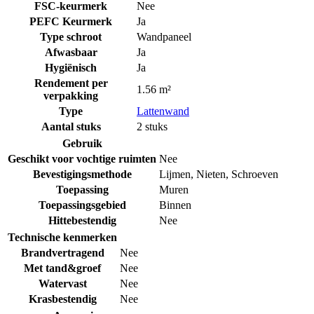
FSC-keurmerk
Nee
PEFC Keurmerk
Ja
Type schroot
Wandpaneel
Afwasbaar
Ja
Hygiënisch
Ja
Rendement per
1.56 m²
verpakking
Type
Lattenwand
Aantal stuks
2 stuks
Gebruik
Geschikt voor vochtige ruimten
Nee
Bevestigingsmethode
Lijmen
,
Nieten
,
Schroeven
Toepassing
Muren
Toepassingsgebied
Binnen
Hittebestendig
Nee
Technische kenmerken
Brandvertragend
Nee
Met tand&groef
Nee
Watervast
Nee
Krasbestendig
Nee