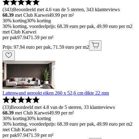
(
343
)
Beoordeeld met 4.6 van de 5 sterren, 343 klantreviews
68.39
met Club Karwei
49.99
per m²
30% korting
30% korting
30% korting, voordeelprijs: 68.39 euro per pak, 49.99 euro per m2
met Club Karwei
per pak
97
.
94
71.59 per m²
Prijs: 97.94 euro per pak, 71.59 euro per m2
Lattenwand gerookt eiken 260 x 52,6 cm dikte 22 mm
(
33
)
Beoordeeld met 4.8 van de 5 sterren, 33 klantreviews
68.39
met Club Karwei
49.99
per m²
30% korting
30% korting
30% korting, voordeelprijs: 68.39 euro per pak, 49.99 euro per m2
met Club Karwei
per pak
97
.
94
71.59 per m²