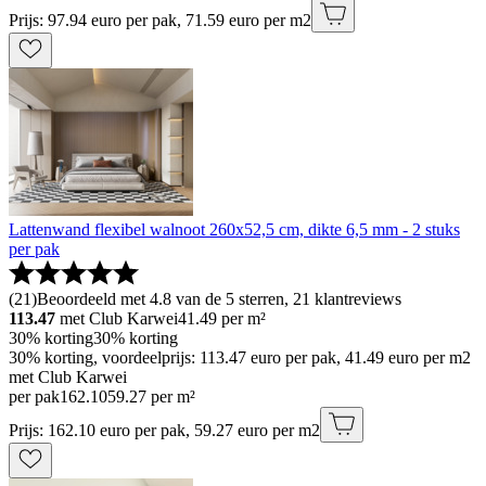
Prijs: 97.94 euro per pak, 71.59 euro per m2
Lattenwand flexibel walnoot 260x52,5 cm, dikte 6,5 mm - 2 stuks
per pak
(
21
)
Beoordeeld met 4.8 van de 5 sterren, 21 klantreviews
113.47
met Club Karwei
41.49
per m²
30% korting
30% korting
30% korting, voordeelprijs: 113.47 euro per pak, 41.49 euro per m2
met Club Karwei
per pak
162
.
10
59.27 per m²
Prijs: 162.10 euro per pak, 59.27 euro per m2