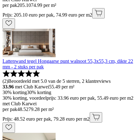
per pak
205
.
10
74.99 per m²
Prijs: 205.10 euro per pak, 74.99 euro per m2
Lattenwand tegel Hongaarse punt walnoot 55,3x55,3 cm, dikte 22
mm - 2 stuks per pak
(
2
)
Beoordeeld met 5.0 van de 5 sterren, 2 klantreviews
33.96
met Club Karwei
55.49
per m²
30% korting
30% korting
30% korting, voordeelprijs: 33.96 euro per pak, 55.49 euro per m2
met Club Karwei
per pak
48
.
52
79.28 per m²
Prijs: 48.52 euro per pak, 79.28 euro per m2