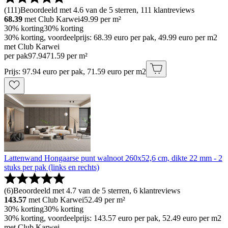
(
111
)
Beoordeeld met 4.6 van de 5 sterren, 111 klantreviews
68.39
met Club Karwei
49.99
per m²
30% korting
30% korting
30% korting, voordeelprijs: 68.39 euro per pak, 49.99 euro per m2
met Club Karwei
per pak
97
.
94
71.59 per m²
Prijs: 97.94 euro per pak, 71.59 euro per m2
Lattenwand Hongaarse punt walnoot 260x52,6 cm, dikte 22 mm - 2
stuks per pak (links en rechts)
(
6
)
Beoordeeld met 4.7 van de 5 sterren, 6 klantreviews
143.57
met Club Karwei
52.49
per m²
30% korting
30% korting
30% korting, voordeelprijs: 143.57 euro per pak, 52.49 euro per m2
met Club Karwei