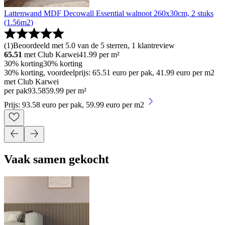
Lattenwand MDF Decowall Essential walnoot 260x30cm, 2 stuks
(1.56m2)
(
1
)
Beoordeeld met 5.0 van de 5 sterren, 1 klantreview
65.51
met Club Karwei
41.99
per m²
30% korting
30% korting
30% korting, voordeelprijs: 65.51 euro per pak, 41.99 euro per m2
met Club Karwei
per pak
93
.
58
59.99 per m²
Prijs: 93.58 euro per pak, 59.99 euro per m2
Vaak samen gekocht