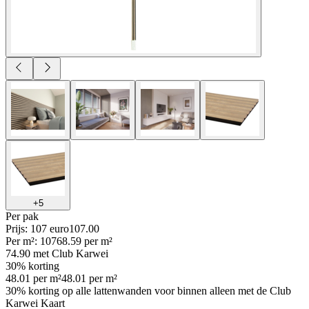
+
5
Per
pak
Prijs: 107 euro
107
.
00
Per
m²
:
107
68.59
per
m²
74.90
met Club Karwei
30% korting
48.01
per
m²
48.01
per
m²
30% korting op alle lattenwanden voor binnen alleen met de Club
Karwei Kaart