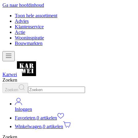
Ga naar hoofdinhoud
Toon hele assortiment
Advies
Klantenservice
Actie
Wooninspiratie
Bouwmarkten
Karwei
Zoeken
Zoeken
Inloggen
Favorieten
,
0 artikelen
Winkelwagen
,
0 artikelen
Zoeken