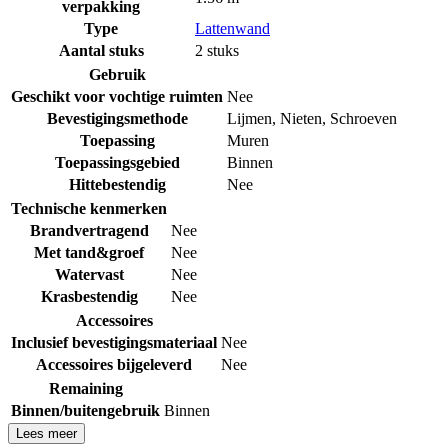
verpakking
Type
Lattenwand
Aantal stuks
2 stuks
Gebruik
Geschikt voor vochtige ruimten
Nee
Bevestigingsmethode
Lijmen
,
Nieten
,
Schroeven
Toepassing
Muren
Toepassingsgebied
Binnen
Hittebestendig
Nee
Technische kenmerken
Brandvertragend
Nee
Met tand&groef
Nee
Watervast
Nee
Krasbestendig
Nee
Accessoires
Inclusief bevestigingsmateriaal
Nee
Accessoires bijgeleverd
Nee
Remaining
Binnen/buitengebruik
Binnen
Lees meer