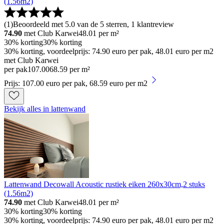
(1.56m2)
(
1
)
Beoordeeld met 5.0 van de 5 sterren, 1 klantreview
74.90
met Club Karwei
48.01
per m²
30% korting
30% korting
30% korting, voordeelprijs: 74.90 euro per pak, 48.01 euro per m2
met Club Karwei
per pak
107
.
00
68.59 per m²
Prijs: 107.00 euro per pak, 68.59 euro per m2
Bekijk alles in lattenwand
Lattenwand Decowall Acoustic rustiek eiken 260x30cm,2 stuks
(1.56m2)
74.90
met Club Karwei
48.01
per m²
30% korting
30% korting
30% korting, voordeelprijs: 74.90 euro per pak, 48.01 euro per m2