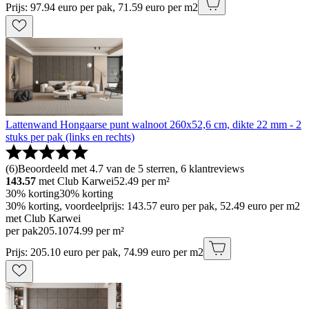
Prijs: 97.94 euro per pak, 71.59 euro per m2
Lattenwand Hongaarse punt walnoot 260x52,6 cm, dikte 22 mm - 2
stuks per pak (links en rechts)
(
6
)
Beoordeeld met 4.7 van de 5 sterren, 6 klantreviews
143.57
met Club Karwei
52.49
per m²
30% korting
30% korting
30% korting, voordeelprijs: 143.57 euro per pak, 52.49 euro per m2
met Club Karwei
per pak
205
.
10
74.99 per m²
Prijs: 205.10 euro per pak, 74.99 euro per m2