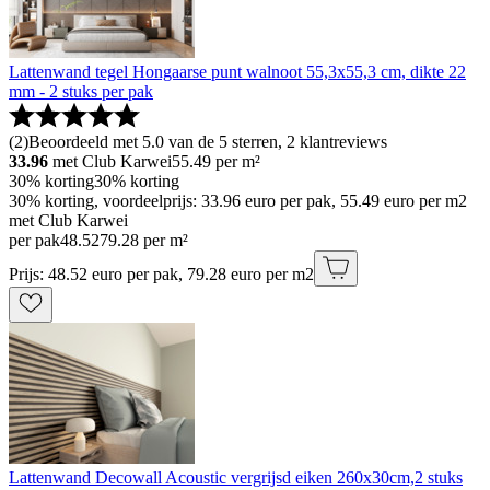
Lattenwand tegel Hongaarse punt walnoot 55,3x55,3 cm, dikte 22
mm - 2 stuks per pak
(
2
)
Beoordeeld met 5.0 van de 5 sterren, 2 klantreviews
33.96
met Club Karwei
55.49
per m²
30% korting
30% korting
30% korting, voordeelprijs: 33.96 euro per pak, 55.49 euro per m2
met Club Karwei
per pak
48
.
52
79.28 per m²
Prijs: 48.52 euro per pak, 79.28 euro per m2
Lattenwand Decowall Acoustic vergrijsd eiken 260x30cm,2 stuks