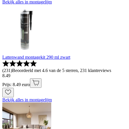
Bekijk alles in montagelijm
Lattenwand montagekit 290 ml zwart
(
231
)
Beoordeeld met 4.6 van de 5 sterren, 231 klantreviews
8
.
49
Prijs: 8.49 euro
Bekijk alles in montagelijm