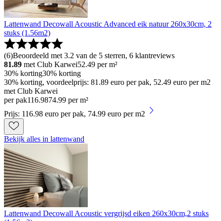
Lattenwand Decowall Acoustic Advanced eik natuur 260x30cm, 2
stuks (1.56m2)
(
6
)
Beoordeeld met 3.2 van de 5 sterren, 6 klantreviews
81.89
met Club Karwei
52.49
per m²
30% korting
30% korting
30% korting, voordeelprijs: 81.89 euro per pak, 52.49 euro per m2
met Club Karwei
per pak
116
.
98
74.99 per m²
Prijs: 116.98 euro per pak, 74.99 euro per m2
Bekijk alles in lattenwand
Lattenwand Decowall Acoustic vergrijsd eiken 260x30cm,2 stuks