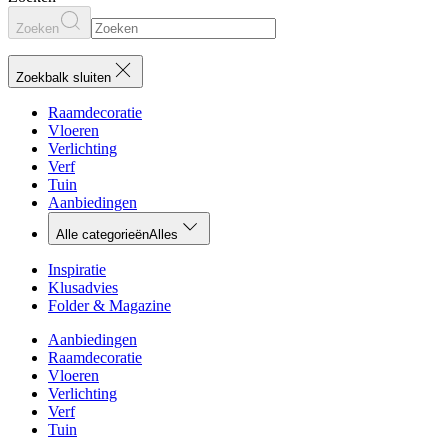
Zoeken
Zoekbalk sluiten
Raamdecoratie
Vloeren
Verlichting
Verf
Tuin
Aanbiedingen
Alle categorieën
Alles
Inspiratie
Klusadvies
Folder & Magazine
Aanbiedingen
Raamdecoratie
Vloeren
Verlichting
Verf
Tuin