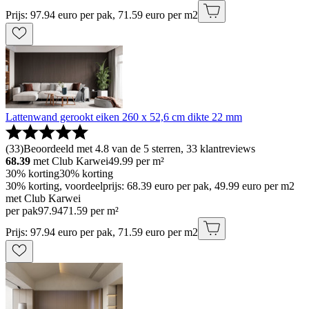
Prijs: 97.94 euro per pak, 71.59 euro per m2
Lattenwand gerookt eiken 260 x 52,6 cm dikte 22 mm
(
33
)
Beoordeeld met 4.8 van de 5 sterren, 33 klantreviews
68.39
met Club Karwei
49.99
per m²
30% korting
30% korting
30% korting, voordeelprijs: 68.39 euro per pak, 49.99 euro per m2
met Club Karwei
per pak
97
.
94
71.59 per m²
Prijs: 97.94 euro per pak, 71.59 euro per m2