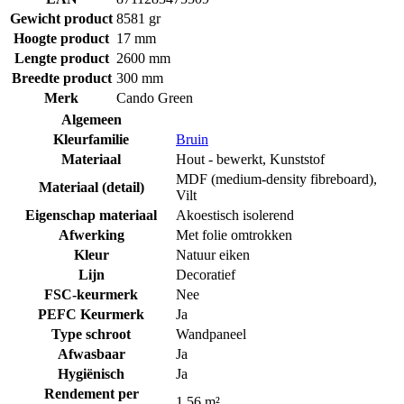
Gewicht product
8581 gr
Hoogte product
17 mm
Lengte product
2600 mm
Breedte product
300 mm
Merk
Cando Green
Algemeen
Kleurfamilie
Bruin
Materiaal
Hout - bewerkt
,
Kunststof
MDF (medium-density fibreboard)
,
Materiaal (detail)
Vilt
Eigenschap materiaal
Akoestisch isolerend
Afwerking
Met folie omtrokken
Kleur
Natuur eiken
Lijn
Decoratief
FSC-keurmerk
Nee
PEFC Keurmerk
Ja
Type schroot
Wandpaneel
Afwasbaar
Ja
Hygiënisch
Ja
Rendement per
1.56 m²