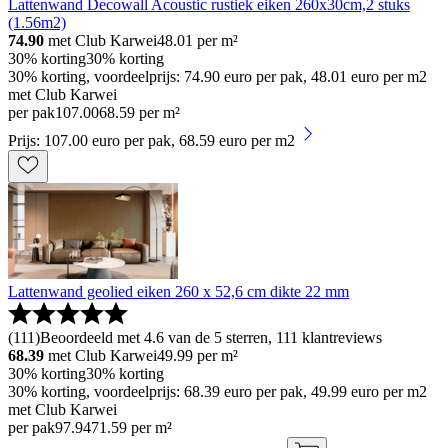
Lattenwand Decowall Acoustic rustiek eiken 260x30cm,2 stuks
(1.56m2)
74.90
met Club Karwei
48.01
per m²
30% korting
30% korting
30% korting, voordeelprijs: 74.90 euro per pak, 48.01 euro per m2
met Club Karwei
per pak
107
.
00
68.59 per m²
Prijs: 107.00 euro per pak, 68.59 euro per m2
Lattenwand geolied eiken 260 x 52,6 cm dikte 22 mm
(
111
)
Beoordeeld met 4.6 van de 5 sterren, 111 klantreviews
68.39
met Club Karwei
49.99
per m²
30% korting
30% korting
30% korting, voordeelprijs: 68.39 euro per pak, 49.99 euro per m2
met Club Karwei
per pak
97
.
94
71.59 per m²