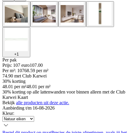
+
1
Per
pak
Prijs: 107 euro
107
.
00
Per
m²
:
107
68.59
per
m²
74.90
met Club Karwei
30% korting
48.01
per
m²
48.01
per
m²
30% korting op alle lattenwanden voor binnen alleen met de Club
Karwei Kaart
Bekijk
alle producten uit deze actie.
Aanbieding t/m 16-08-2026
Kleur
:
Bestel dit product op maat
Precies de juiste afmetingen, zoals jij het