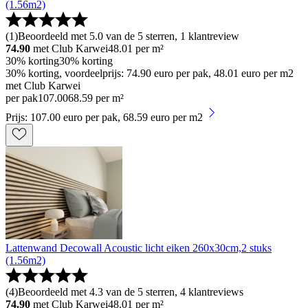
(1.56m2)
(
1
)
Beoordeeld met 5.0 van de 5 sterren, 1 klantreview
74.90
met Club Karwei
48.01
per m²
30% korting
30% korting
30% korting, voordeelprijs: 74.90 euro per pak, 48.01 euro per m2
met Club Karwei
per pak
107
.
00
68.59 per m²
Prijs: 107.00 euro per pak, 68.59 euro per m2
Lattenwand Decowall Acoustic licht eiken 260x30cm,2 stuks
(1.56m2)
(
4
)
Beoordeeld met 4.3 van de 5 sterren, 4 klantreviews
74.90
met Club Karwei
48.01
per m²