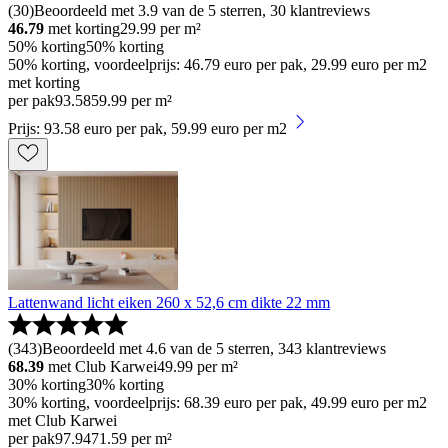
(
30
)
Beoordeeld met 3.9 van de 5 sterren, 30 klantreviews
46.79
met korting
29.99
per m²
50% korting
50% korting
50% korting, voordeelprijs: 46.79 euro per pak, 29.99 euro per m2
met korting
per pak
93
.
58
59.99 per m²
Prijs: 93.58 euro per pak, 59.99 euro per m2
Lattenwand licht eiken 260 x 52,6 cm dikte 22 mm
(
343
)
Beoordeeld met 4.6 van de 5 sterren, 343 klantreviews
68.39
met Club Karwei
49.99
per m²
30% korting
30% korting
30% korting, voordeelprijs: 68.39 euro per pak, 49.99 euro per m2
met Club Karwei
per pak
97
.
94
71.59 per m²