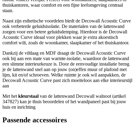
thuiskantoren, waar comfort en een fijne leefomgeving centraal
staan.
Naast zijn esthetische voordelen biedt de Decowall Acoustic Curve
ook verbeterde geluidsisolatie. De materialen van de lattenwand
zorgen voor een betere geluidsdemping. Hierdoor is de Decowall
Acoustic Curve ideaal voor plekken waar je extra akoestisch
comfort wilt, zoals de woonkamer, slaapkamer of het thuiskantoor.
Dankzij de viltlaag en MDF draagt de Decowall Acoustic Curve
ook bij aan een mate van warmte-isolatie, waardoor de lattenwand
een slimme interieurkeuze is. Door de eenvoudige installatie breng
je de lattenwand snel aan op jouw (on)effen muur of plafond met
lijm, kit en/of schroeven. Welke ruimte je ook wil aanpakken, de
Decowall Acoustic Curve past zich moeiteloos aan elke interieurstijl
aan
Met het
kleurstaal
van de lattenwand Decowall walnoot (artikel
347827) kan je thuis beoordelen of het wandpaneel past bij jouw
huis en inrichting
Passende accessoires