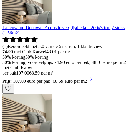
Lattenwand Decowall Acoustic vergrijsd eiken 260x30cm,2 stuks
(1.56m2)
(
1
)
Beoordeeld met 5.0 van de 5 sterren, 1 klantreview
74.90
met Club Karwei
48.01
per m²
30% korting
30% korting
30% korting, voordeelprijs: 74.90 euro per pak, 48.01 euro per m2
met Club Karwei
per pak
107
.
00
68.59 per m²
Prijs: 107.00 euro per pak, 68.59 euro per m2