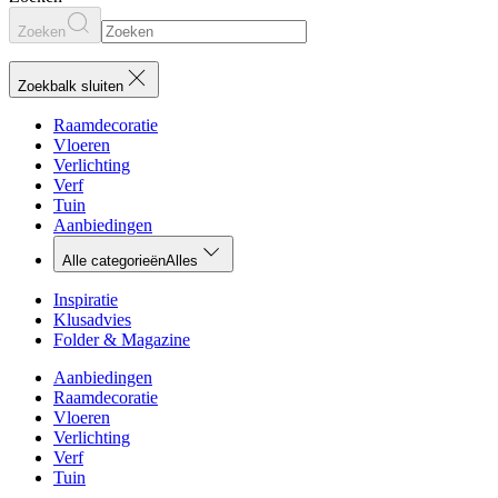
Zoeken
Zoekbalk sluiten
Raamdecoratie
Vloeren
Verlichting
Verf
Tuin
Aanbiedingen
Alle categorieën
Alles
Inspiratie
Klusadvies
Folder & Magazine
Aanbiedingen
Raamdecoratie
Vloeren
Verlichting
Verf
Tuin