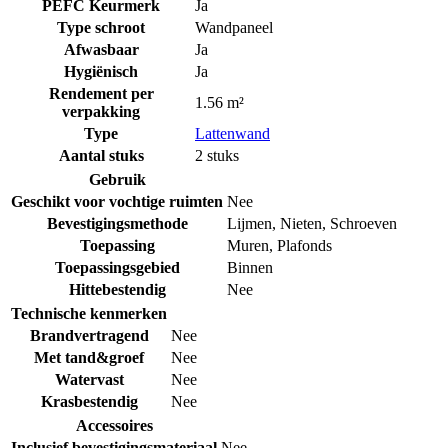
PEFC Keurmerk
Ja
Type schroot
Wandpaneel
Afwasbaar
Ja
Hygiënisch
Ja
Rendement per
1.56 m²
verpakking
Type
Lattenwand
Aantal stuks
2 stuks
Gebruik
Geschikt voor vochtige ruimten
Nee
Bevestigingsmethode
Lijmen
,
Nieten
,
Schroeven
Toepassing
Muren
,
Plafonds
Toepassingsgebied
Binnen
Hittebestendig
Nee
Technische kenmerken
Brandvertragend
Nee
Met tand&groef
Nee
Watervast
Nee
Krasbestendig
Nee
Accessoires
Inclusief bevestigingsmateriaal
Nee