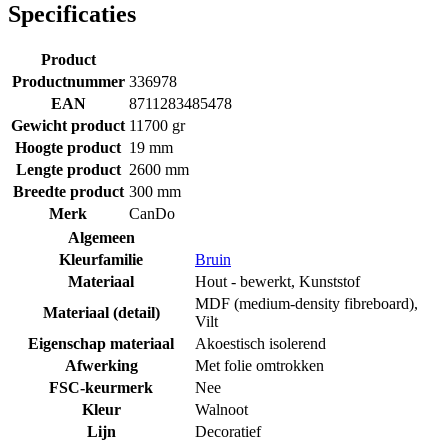
Specificaties
Product
Productnummer
336978
EAN
8711283485478
Gewicht product
11700 gr
Hoogte product
19 mm
Lengte product
2600 mm
Breedte product
300 mm
Merk
CanDo
Algemeen
Kleurfamilie
Bruin
Materiaal
Hout - bewerkt
,
Kunststof
MDF (medium-density fibreboard)
,
Materiaal (detail)
Vilt
Eigenschap materiaal
Akoestisch isolerend
Afwerking
Met folie omtrokken
FSC-keurmerk
Nee
Kleur
Walnoot
Lijn
Decoratief