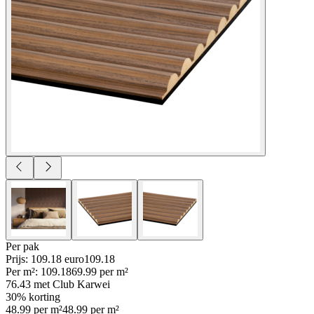
Per
pak
Prijs: 109.18 euro
109
.
18
Per
m²
:
109.18
69.99
per
m²
76.43
met Club Karwei
30% korting
48.99
per
m²
48.99
per
m²