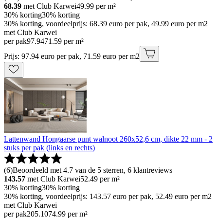
68.39
met Club Karwei
49.99
per m²
30% korting
30% korting
30% korting, voordeelprijs: 68.39 euro per pak, 49.99 euro per m2
met Club Karwei
per pak
97
.
94
71.59 per m²
Prijs: 97.94 euro per pak, 71.59 euro per m2
Lattenwand Hongaarse punt walnoot 260x52,6 cm, dikte 22 mm - 2
stuks per pak (links en rechts)
(
6
)
Beoordeeld met 4.7 van de 5 sterren, 6 klantreviews
143.57
met Club Karwei
52.49
per m²
30% korting
30% korting
30% korting, voordeelprijs: 143.57 euro per pak, 52.49 euro per m2
met Club Karwei
per pak
205
.
10
74.99 per m²