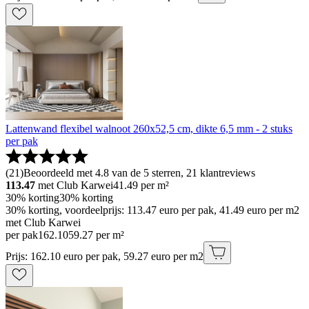
Lattenwand flexibel walnoot 260x52,5 cm, dikte 6,5 mm - 2 stuks
per pak
(
21
)
Beoordeeld met 4.8 van de 5 sterren, 21 klantreviews
113.47
met Club Karwei
41.49
per m²
30% korting
30% korting
30% korting, voordeelprijs: 113.47 euro per pak, 41.49 euro per m2
met Club Karwei
per pak
162
.
10
59.27 per m²
Prijs: 162.10 euro per pak, 59.27 euro per m2