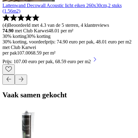
Lattenwand Decowall Acoustic licht eiken 260x30cm,2 stuks
(1.56m2)
(
4
)
Beoordeeld met 4.3 van de 5 sterren, 4 klantreviews
74.90
met Club Karwei
48.01
per m²
30% korting
30% korting
30% korting, voordeelprijs: 74.90 euro per pak, 48.01 euro per m2
met Club Karwei
per pak
107
.
00
68.59 per m²
Prijs: 107.00 euro per pak, 68.59 euro per m2
Vaak samen gekocht