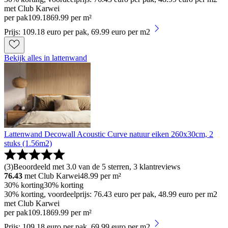
met Club Karwei
per pak
109
.
18
69.99 per m²
Prijs: 109.18 euro per pak, 69.99 euro per m2
Bekijk alles in lattenwand
Lattenwand Decowall Acoustic Curve natuur eiken 260x30cm, 2
stuks (1.56m2)
(
3
)
Beoordeeld met 3.0 van de 5 sterren, 3 klantreviews
76.43
met Club Karwei
48.99
per m²
30% korting
30% korting
30% korting, voordeelprijs: 76.43 euro per pak, 48.99 euro per m2
met Club Karwei
per pak
109
.
18
69.99 per m²
Prijs: 109.18 euro per pak, 69.99 euro per m2