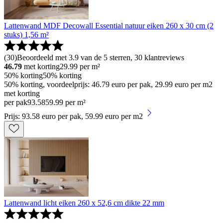
Lattenwand MDF Decowall Essential natuur eiken 260 x 30 cm (2
stuks) 1,56 m²
(
30
)
Beoordeeld met 3.9 van de 5 sterren, 30 klantreviews
46.79
met korting
29.99
per m²
50% korting
50% korting
50% korting, voordeelprijs: 46.79 euro per pak, 29.99 euro per m2
met korting
per pak
93
.
58
59.99 per m²
Prijs: 93.58 euro per pak, 59.99 euro per m2
Lattenwand licht eiken 260 x 52,6 cm dikte 22 mm