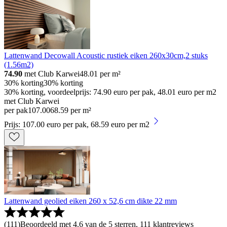
Lattenwand Decowall Acoustic rustiek eiken 260x30cm,2 stuks
(1.56m2)
74.90
met Club Karwei
48.01
per m²
30% korting
30% korting
30% korting, voordeelprijs: 74.90 euro per pak, 48.01 euro per m2
met Club Karwei
per pak
107
.
00
68.59 per m²
Prijs: 107.00 euro per pak, 68.59 euro per m2
Lattenwand geolied eiken 260 x 52,6 cm dikte 22 mm
(
111
)
Beoordeeld met 4.6 van de 5 sterren, 111 klantreviews