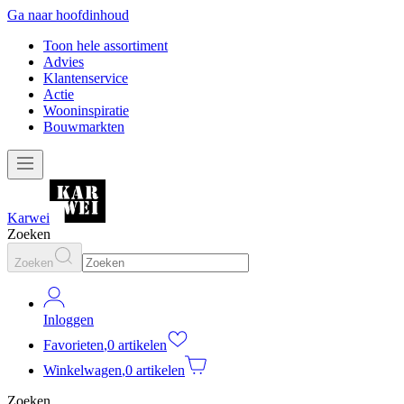
Ga naar hoofdinhoud
Toon hele assortiment
Advies
Klantenservice
Actie
Wooninspiratie
Bouwmarkten
Karwei
Zoeken
Zoeken
Inloggen
Favorieten
,
0 artikelen
Winkelwagen
,
0 artikelen
Zoeken