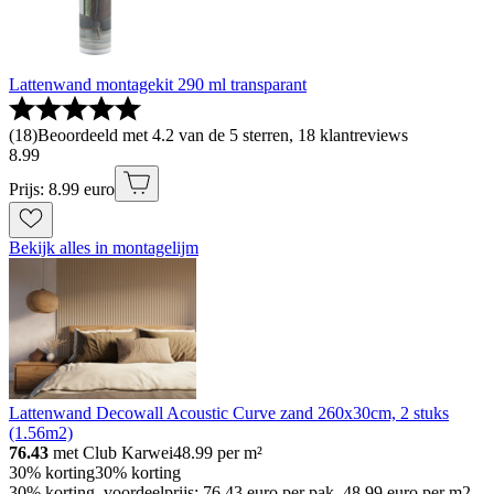
Lattenwand montagekit 290 ml transparant
(
18
)
Beoordeeld met 4.2 van de 5 sterren, 18 klantreviews
8
.
99
Prijs: 8.99 euro
Bekijk alles in montagelijm
Lattenwand Decowall Acoustic Curve zand 260x30cm, 2 stuks
(1.56m2)
76.43
met Club Karwei
48.99
per m²
30% korting
30% korting
30% korting, voordeelprijs: 76.43 euro per pak, 48.99 euro per m2