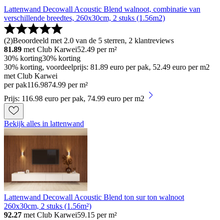
Lattenwand Decowall Acoustic Blend walnoot, combinatie van
verschillende breedtes, 260x30cm, 2 stuks (1.56m2)
(
2
)
Beoordeeld met 2.0 van de 5 sterren, 2 klantreviews
81.89
met Club Karwei
52.49
per m²
30% korting
30% korting
30% korting, voordeelprijs: 81.89 euro per pak, 52.49 euro per m2
met Club Karwei
per pak
116
.
98
74.99 per m²
Prijs: 116.98 euro per pak, 74.99 euro per m2
Bekijk alles in lattenwand
Lattenwand Decowall Acoustic Blend ton sur ton walnoot
260x30cm, 2 stuks (1.56m²)
92.27
met Club Karwei
59.15
per m²