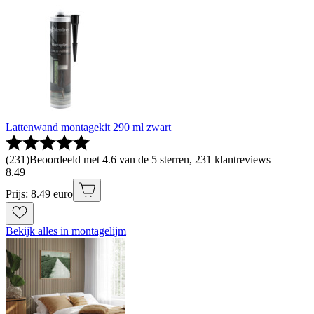
Lattenwand montagekit 290 ml zwart
(
231
)
Beoordeeld met 4.6 van de 5 sterren, 231 klantreviews
8
.
49
Prijs: 8.49 euro
Bekijk alles in montagelijm