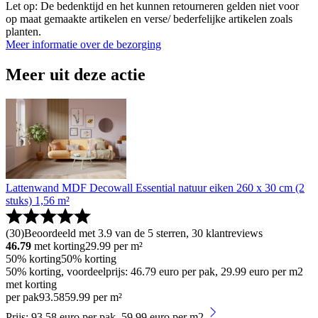
Let op: De bedenktijd en het kunnen retourneren gelden niet voor
op maat gemaakte artikelen en verse/ bederfelijke artikelen zoals
planten.
Meer informatie over de bezorging
Meer uit deze actie
Lattenwand MDF Decowall Essential natuur eiken 260 x 30 cm (2
stuks) 1,56 m²
(
30
)
Beoordeeld met 3.9 van de 5 sterren, 30 klantreviews
46.79
met korting
29.99
per m²
50% korting
50% korting
50% korting, voordeelprijs: 46.79 euro per pak, 29.99 euro per m2
met korting
per pak
93
.
58
59.99 per m²
Prijs: 93.58 euro per pak, 59.99 euro per m2