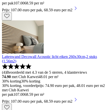
per pak
107
.
00
68.59 per m²
Prijs: 107.00 euro per pak, 68.59 euro per m2
Lattenwand Decowall Acoustic licht eiken 260x30cm,2 stuks
(1.56m2)
(
4
)
Beoordeeld met 4.3 van de 5 sterren, 4 klantreviews
74.90
met Club Karwei
48.01
per m²
30% korting
30% korting
30% korting, voordeelprijs: 74.90 euro per pak, 48.01 euro per m2
met Club Karwei
per pak
107
.
00
68.59 per m²
Prijs: 107.00 euro per pak, 68.59 euro per m2