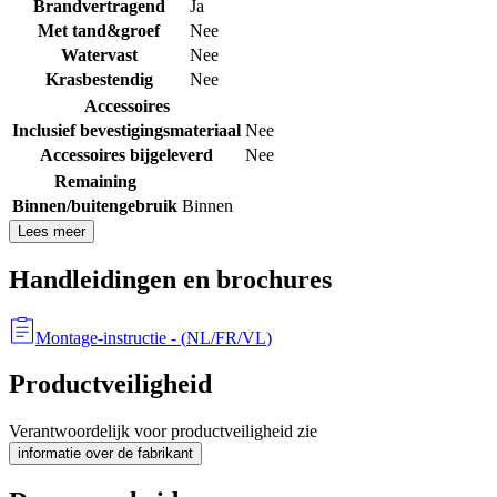
Brandvertragend
Ja
Met tand&groef
Nee
Watervast
Nee
Krasbestendig
Nee
Accessoires
Inclusief bevestigingsmateriaal
Nee
Accessoires bijgeleverd
Nee
Remaining
Binnen/buitengebruik
Binnen
Lees meer
Handleidingen en brochures
Montage-instructie
- (
NL/FR/VL
)
Productveiligheid
Verantwoordelijk voor productveiligheid zie
informatie over de fabrikant