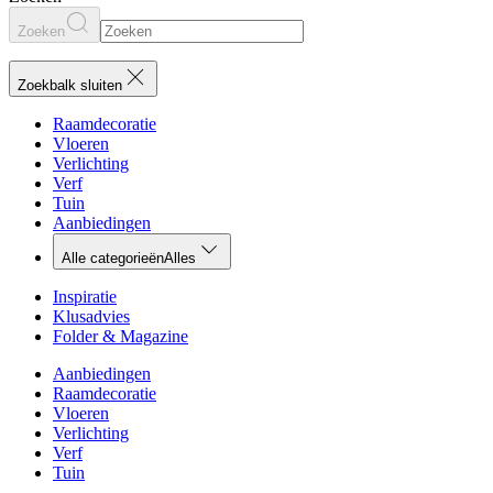
Zoeken
Zoekbalk sluiten
Raamdecoratie
Vloeren
Verlichting
Verf
Tuin
Aanbiedingen
Alle categorieën
Alles
Inspiratie
Klusadvies
Folder & Magazine
Aanbiedingen
Raamdecoratie
Vloeren
Verlichting
Verf
Tuin