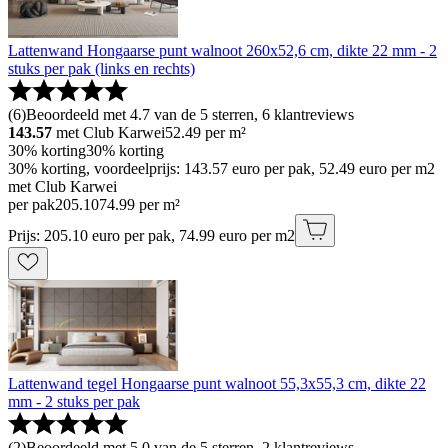
Lattenwand Hongaarse punt walnoot 260x52,6 cm, dikte 22 mm - 2
stuks per pak (links en rechts)
(
6
)
Beoordeeld met 4.7 van de 5 sterren, 6 klantreviews
143.57
met Club Karwei
52.49
per m²
30% korting
30% korting
30% korting, voordeelprijs: 143.57 euro per pak, 52.49 euro per m2
met Club Karwei
per pak
205
.
10
74.99 per m²
Prijs: 205.10 euro per pak, 74.99 euro per m2
Lattenwand tegel Hongaarse punt walnoot 55,3x55,3 cm, dikte 22
mm - 2 stuks per pak
(
2
)
Beoordeeld met 5.0 van de 5 sterren, 2 klantreviews