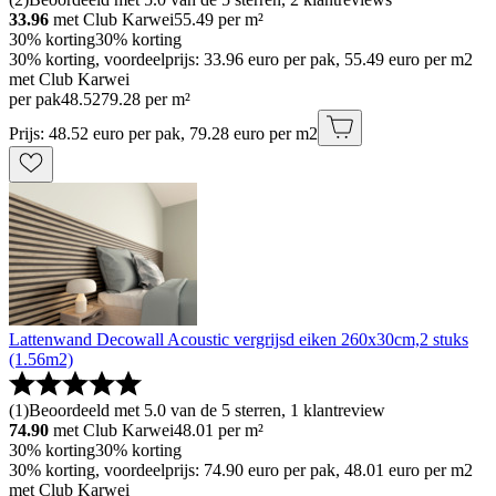
33.96
met Club Karwei
55.49
per m²
30% korting
30% korting
30% korting, voordeelprijs: 33.96 euro per pak, 55.49 euro per m2
met Club Karwei
per pak
48
.
52
79.28 per m²
Prijs: 48.52 euro per pak, 79.28 euro per m2
Lattenwand Decowall Acoustic vergrijsd eiken 260x30cm,2 stuks
(1.56m2)
(
1
)
Beoordeeld met 5.0 van de 5 sterren, 1 klantreview
74.90
met Club Karwei
48.01
per m²
30% korting
30% korting
30% korting, voordeelprijs: 74.90 euro per pak, 48.01 euro per m2
met Club Karwei