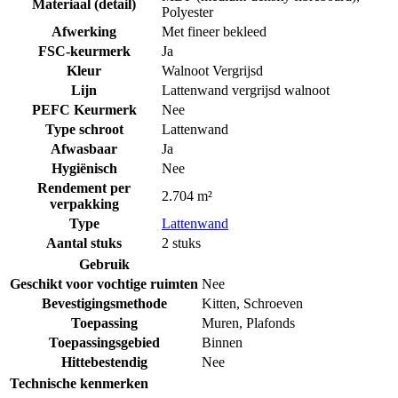
Materiaal (detail)
Polyester
Afwerking
Met fineer bekleed
FSC-keurmerk
Ja
Kleur
Walnoot Vergrijsd
Lijn
Lattenwand vergrijsd walnoot
PEFC Keurmerk
Nee
Type schroot
Lattenwand
Afwasbaar
Ja
Hygiënisch
Nee
Rendement per
2.704 m²
verpakking
Type
Lattenwand
Aantal stuks
2 stuks
Gebruik
Geschikt voor vochtige ruimten
Nee
Bevestigingsmethode
Kitten
,
Schroeven
Toepassing
Muren
,
Plafonds
Toepassingsgebied
Binnen
Hittebestendig
Nee
Technische kenmerken