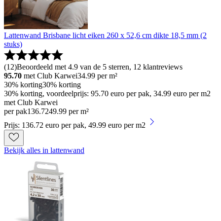
Lattenwand Brisbane licht eiken 260 x 52,6 cm dikte 18,5 mm (2
stuks)
(
12
)
Beoordeeld met 4.9 van de 5 sterren, 12 klantreviews
95.70
met Club Karwei
34.99
per m²
30% korting
30% korting
30% korting, voordeelprijs: 95.70 euro per pak, 34.99 euro per m2
met Club Karwei
per pak
136
.
72
49.99 per m²
Prijs: 136.72 euro per pak, 49.99 euro per m2
Bekijk alles in lattenwand