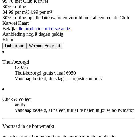
95.70
met Club Karwei
30% korting
34.99
per
m²
34.99
per
m²
30% korting op alle lattenwanden voor binnen alleen met de Club
Karwei Kaart
Bekijk
alle producten uit deze actie.
Aanbieding nog
9
dagen geldig
Kleur
:
Licht eiken
Walnoot Vergrijsd
Thuisbezorgd
€39.95
Thuisbezorgd gratis vanaf €950
Vandaag besteld, dinsdag 11 augustus in huis
Click & collect
gratis
Vandaag besteld, al na een uur af te halen in jouw bouwmarkt
Voorraad in de bouwmarkt
Selecteer jouw bouwmarkt om de voorraad in de winkel te