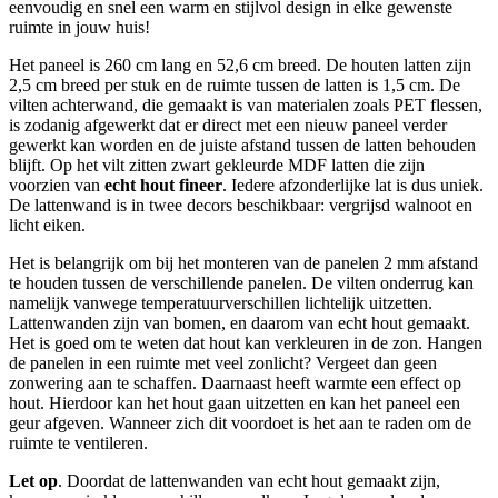
eenvoudig en snel een warm en stijlvol design in elke gewenste
ruimte in jouw huis!
Het paneel is 260 cm lang en 52,6 cm breed. De houten latten zijn
2,5 cm breed per stuk en de ruimte tussen de latten is 1,5 cm. De
vilten achterwand, die gemaakt is van materialen zoals PET flessen,
is zodanig afgewerkt dat er direct met een nieuw paneel verder
gewerkt kan worden en de juiste afstand tussen de latten behouden
blijft. Op het vilt zitten zwart gekleurde MDF latten die zijn
voorzien van
echt hout fineer
. Iedere afzonderlijke lat is dus uniek.
De lattenwand is in twee decors beschikbaar: vergrijsd walnoot en
licht eiken.
Het is belangrijk om bij het monteren van de panelen 2 mm afstand
te houden tussen de verschillende panelen. De vilten onderrug kan
namelijk vanwege temperatuurverschillen lichtelijk uitzetten.
Lattenwanden zijn van bomen, en daarom van echt hout gemaakt.
Het is goed om te weten dat hout kan verkleuren in de zon. Hangen
de panelen in een ruimte met veel zonlicht? Vergeet dan geen
zonwering aan te schaffen. Daarnaast heeft warmte een effect op
hout. Hierdoor kan het hout gaan uitzetten en kan het paneel een
geur afgeven. Wanneer zich dit voordoet is het aan te raden om de
ruimte te ventileren.
Let op
. Doordat de lattenwanden van echt hout gemaakt zijn,