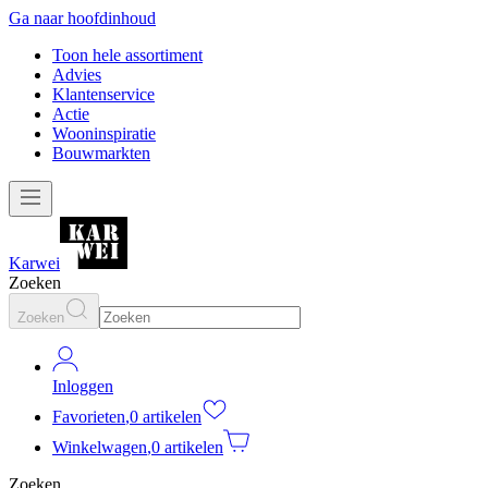
Ga naar hoofdinhoud
Toon hele assortiment
Advies
Klantenservice
Actie
Wooninspiratie
Bouwmarkten
Karwei
Zoeken
Zoeken
Inloggen
Favorieten
,
0 artikelen
Winkelwagen
,
0 artikelen
Zoeken