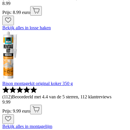
8
.
99
Prijs: 8.99 euro
Bekijk alles in losse haken
Bison montagekit original koker 350 g
(
112
)
Beoordeeld met 4.4 van de 5 sterren, 112 klantreviews
9
.
99
Prijs: 9.99 euro
Bekijk alles in montagelijm