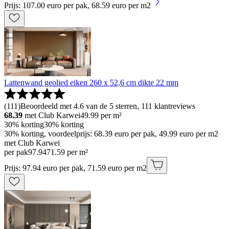
Prijs: 107.00 euro per pak, 68.59 euro per m2
Lattenwand geolied eiken 260 x 52,6 cm dikte 22 mm
(
111
)
Beoordeeld met 4.6 van de 5 sterren, 111 klantreviews
68.39
met Club Karwei
49.99
per m²
30% korting
30% korting
30% korting, voordeelprijs: 68.39 euro per pak, 49.99 euro per m2
met Club Karwei
per pak
97
.
94
71.59 per m²
Prijs: 97.94 euro per pak, 71.59 euro per m2