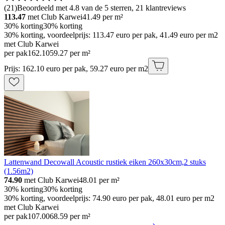
(
21
)
Beoordeeld met 4.8 van de 5 sterren, 21 klantreviews
113.47
met Club Karwei
41.49
per m²
30% korting
30% korting
30% korting, voordeelprijs: 113.47 euro per pak, 41.49 euro per m2
met Club Karwei
per pak
162
.
10
59.27 per m²
Prijs: 162.10 euro per pak, 59.27 euro per m2
Lattenwand Decowall Acoustic rustiek eiken 260x30cm,2 stuks
(1.56m2)
74.90
met Club Karwei
48.01
per m²
30% korting
30% korting
30% korting, voordeelprijs: 74.90 euro per pak, 48.01 euro per m2
met Club Karwei
per pak
107
.
00
68.59 per m²