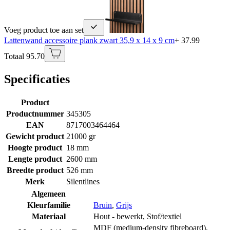
Voeg product toe aan set
Lattenwand accessoire plank zwart 35,9 x 14 x 9 cm
+ 37.99
Totaal 95.70
Specificaties
Product
Productnummer
345305
EAN
8717003464464
Gewicht product
21000 gr
Hoogte product
18 mm
Lengte product
2600 mm
Breedte product
526 mm
Merk
Silentlines
Algemeen
Kleurfamilie
Bruin
,
Grijs
Materiaal
Hout - bewerkt
,
Stof/textiel
MDF (medium-density fibreboard)
,