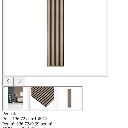
Per
pak
Prijs: 136.72 euro
136
.
72
Per
m²
:
136.72
49.99
per
m²