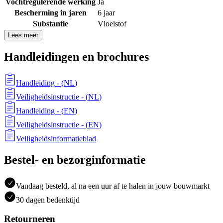
Vochtregulerende werking
Ja
Bescherming in jaren
6 jaar
Substantie
Vloeistof
Lees meer
Handleidingen en brochures
Handleiding
- (
NL
)
Veiligheidsinstructie
- (
NL
)
Handleiding
- (
EN
)
Veiligheidsinstructie
- (
EN
)
Veiligheidsinformatieblad
Bestel- en bezorginformatie
Vandaag besteld, al na een uur af te halen in jouw bouwmarkt
30 dagen bedenktijd
Retourneren