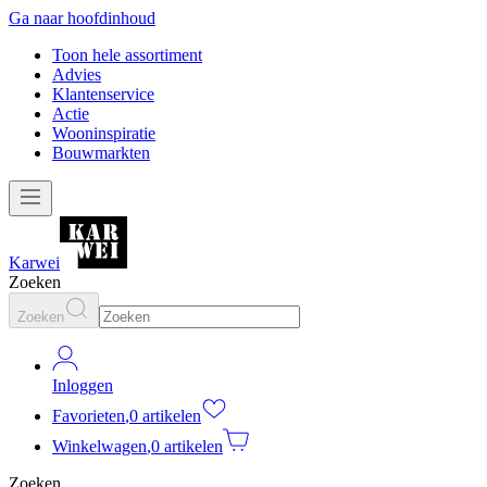
Ga naar hoofdinhoud
Toon hele assortiment
Advies
Klantenservice
Actie
Wooninspiratie
Bouwmarkten
Karwei
Zoeken
Zoeken
Inloggen
Favorieten
,
0 artikelen
Winkelwagen
,
0 artikelen
Zoeken