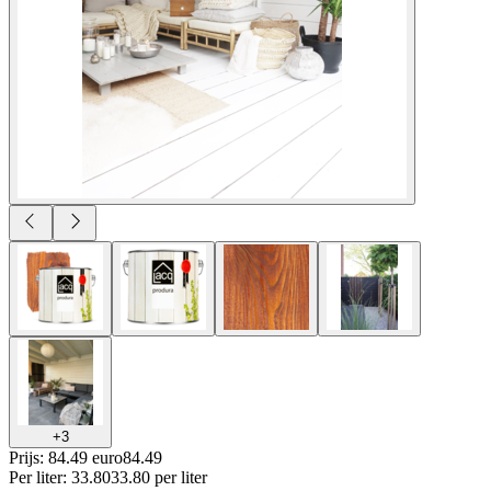
+
3
Prijs: 84.49 euro
84
.
49
Per
liter
:
33.80
33.80
per
liter