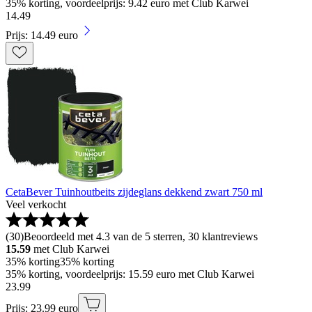
35% korting, voordeelprijs: 9.42 euro met Club Karwei
14
.
49
Prijs: 14.49 euro
CetaBever Tuinhoutbeits zijdeglans dekkend zwart 750 ml
Veel verkocht
(
30
)
Beoordeeld met 4.3 van de 5 sterren, 30 klantreviews
15.59
met Club Karwei
35% korting
35% korting
35% korting, voordeelprijs: 15.59 euro met Club Karwei
23
.
99
Prijs: 23.99 euro