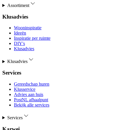
Assortiment
Klusadvies
Wooninspiratie
Ideeën
Inspiratie per ruimte
DIY's
Klusadvies
Klusadvies
Services
Gereedschap huren
Klusservice
Advies aan huis
PostNL afhaalpunt
Bekijk alle services
Services
Karwei