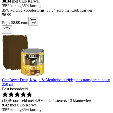
38.34
met Club Karwei
35% korting
35% korting
35% korting, voordeelprijs: 38.34 euro met Club Karwei
58
.
99
Prijs: 58.99 euro
CetaBever Deur, Kozijn & Meubelbeits zijdeglans transparant noten
250 ml
Best beoordeeld
(
13
)
Beoordeeld met 4.9 van de 5 sterren, 13 klantreviews
9.42
met Club Karwei
35% korting
35% korting