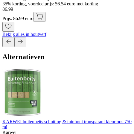
35% korting, voordeelprijs: 56.54 euro met korting
86
.
99
Prijs: 86.99 euro
Bekijk alles in houtverf
Alternatieven
KARWEI buitenbeits schutting & tuinhout transparant kleurloos 750
ml
Karwei