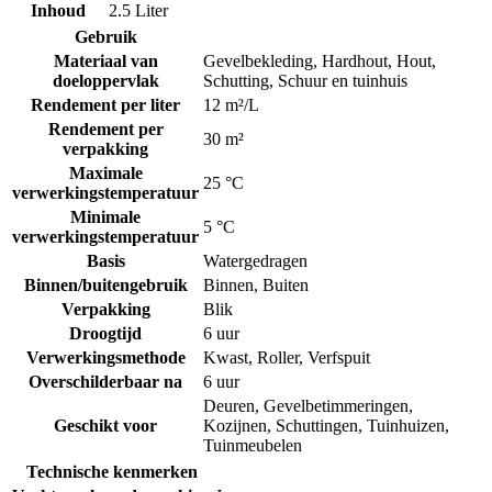
Inhoud
2.5 Liter
Gebruik
Materiaal van
Gevelbekleding
,
Hardhout
,
Hout
,
doeloppervlak
Schutting
,
Schuur en tuinhuis
Rendement per liter
12 m²/L
Rendement per
30 m²
verpakking
Maximale
25 °C
verwerkingstemperatuur
Minimale
5 °C
verwerkingstemperatuur
Basis
Watergedragen
Binnen/buitengebruik
Binnen
,
Buiten
Verpakking
Blik
Droogtijd
6 uur
Verwerkingsmethode
Kwast
,
Roller
,
Verfspuit
Overschilderbaar na
6 uur
Deuren
,
Gevelbetimmeringen
,
Geschikt voor
Kozijnen
,
Schuttingen
,
Tuinhuizen
,
Tuinmeubelen
Technische kenmerken