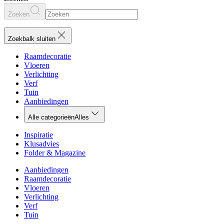
Zoeken
Zoekbalk sluiten
Raamdecoratie
Vloeren
Verlichting
Verf
Tuin
Aanbiedingen
Alle categorieën
Alles
Inspiratie
Klusadvies
Folder & Magazine
Aanbiedingen
Raamdecoratie
Vloeren
Verlichting
Verf
Tuin