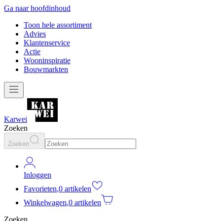
Ga naar hoofdinhoud
Toon hele assortiment
Advies
Klantenservice
Actie
Wooninspiratie
Bouwmarkten
Karwei
Zoeken
Zoeken
Inloggen
Favorieten
,
0 artikelen
Winkelwagen
,
0 artikelen
Zoeken