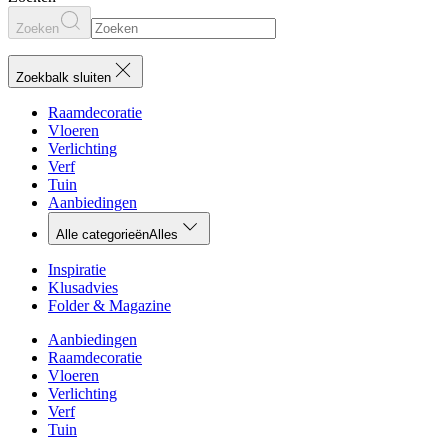
Zoeken
Zoekbalk sluiten
Raamdecoratie
Vloeren
Verlichting
Verf
Tuin
Aanbiedingen
Alle categorieën
Alles
Inspiratie
Klusadvies
Folder & Magazine
Aanbiedingen
Raamdecoratie
Vloeren
Verlichting
Verf
Tuin