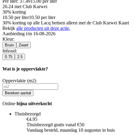
Per
liter
:
37.49
15.00
per
liter
26.24
met Club Karwei
30% korting
10.50
per
liter
10.50
per
liter
30% korting op alle Lacq beitsen alleen met de Club Karwei Kaart
Bekijk
alle producten uit deze actie.
Aanbieding t/m 16-08-2026
Kleur
:
Bruin
Zwart
Inhoud
:
0.75
2.5
Wat is je oppervlakte?
Oppervlakte (m2)
Bereken aantal
Online
bijna uitverkocht
Thuisbezorgd
€4.95
Thuisbezorgd gratis vanaf €50
Vandaag besteld, maandag 10 augustus in huis