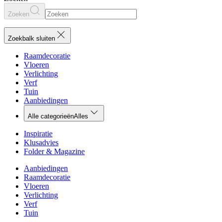
Zoeken
Zoekbalk sluiten
Raamdecoratie
Vloeren
Verlichting
Verf
Tuin
Aanbiedingen
Alle categorieën
Alles
Inspiratie
Klusadvies
Folder & Magazine
Aanbiedingen
Raamdecoratie
Vloeren
Verlichting
Verf
Tuin