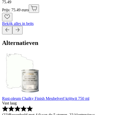
75
.
49
Prijs: 75.49 euro
Bekijk alles in beits
Alternatieven
Rust-oleum Chalky Finish Meubelverf krijtwit 750 ml
Vast laag
(
22
)
Beoordeeld met 4.0 van de 5 sterren, 22 klantreviews