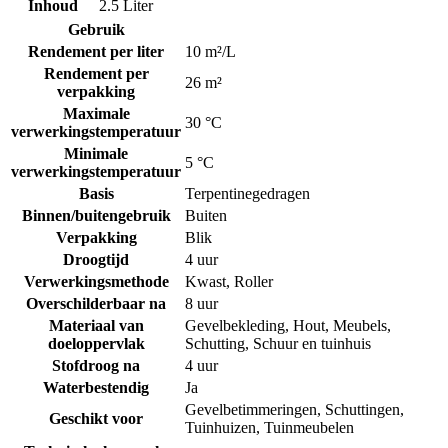
Inhoud
2.5 Liter
Gebruik
Rendement per liter
10 m²/L
Rendement per
26 m²
verpakking
Maximale
30 °C
verwerkingstemperatuur
Minimale
5 °C
verwerkingstemperatuur
Basis
Terpentinegedragen
Binnen/buitengebruik
Buiten
Verpakking
Blik
Droogtijd
4 uur
Verwerkingsmethode
Kwast
,
Roller
Overschilderbaar na
8 uur
Materiaal van
Gevelbekleding
,
Hout
,
Meubels
,
doeloppervlak
Schutting
,
Schuur en tuinhuis
Stofdroog na
4 uur
Waterbestendig
Ja
Gevelbetimmeringen
,
Schuttingen
,
Geschikt voor
Tuinhuizen
,
Tuinmeubelen