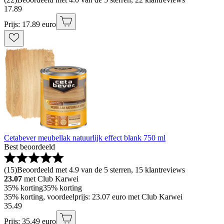
17
.
89
Prijs: 17.89 euro
Cetabever meubellak natuurlijk effect blank 750 ml
Best beoordeeld
(
15
)
Beoordeeld met 4.9 van de 5 sterren, 15 klantreviews
23.07
met Club Karwei
35% korting
35% korting
35% korting, voordeelprijs: 23.07 euro met Club Karwei
35
.
49
Prijs: 35.49 euro