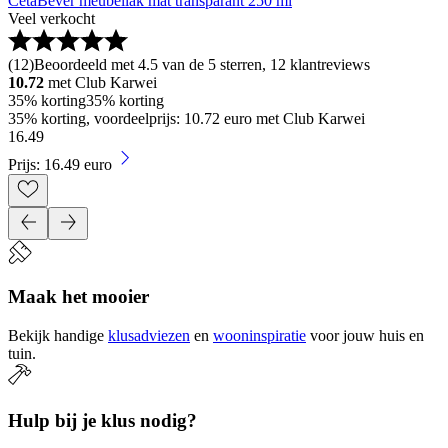
CetaBever meubellak mat transparant 250 ml
Veel verkocht
(
12
)
Beoordeeld met 4.5 van de 5 sterren, 12 klantreviews
10.72
met Club Karwei
35% korting
35% korting
35% korting, voordeelprijs: 10.72 euro met Club Karwei
16
.
49
Prijs: 16.49 euro
Maak het mooier
Bekijk handige
klusadviezen
en
wooninspiratie
voor jouw huis en
tuin.
Hulp bij je klus nodig?