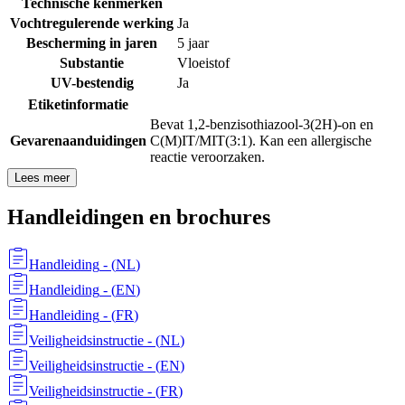
Technische kenmerken
Vochtregulerende werking
Ja
Bescherming in jaren
5 jaar
Substantie
Vloeistof
UV-bestendig
Ja
Etiketinformatie
Bevat 1,2-benzisothiazool-3(2H)-on en
Gevarenaanduidingen
C(M)IT/MIT(3:1). Kan een allergische
reactie veroorzaken.
Lees meer
Handleidingen en brochures
Handleiding
- (
NL
)
Handleiding
- (
EN
)
Handleiding
- (
FR
)
Veiligheidsinstructie
- (
NL
)
Veiligheidsinstructie
- (
EN
)
Veiligheidsinstructie
- (
FR
)