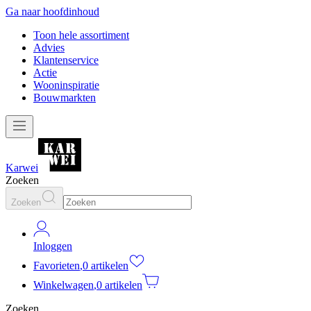
Ga naar hoofdinhoud
Toon hele assortiment
Advies
Klantenservice
Actie
Wooninspiratie
Bouwmarkten
Karwei
Zoeken
Zoeken
Inloggen
Favorieten
,
0 artikelen
Winkelwagen
,
0 artikelen
Zoeken