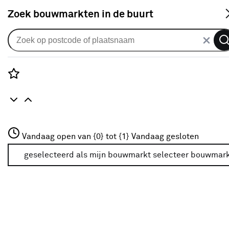
S
Zoek bouwmarkten in de buurt
Beits
Je gekozen filters:
wis filters
Rozenstraat 3
Vandaag open van {0} tot {1}
Vandaag gesloten
Geschikt voor
Schuttingen
3772JH Amersfoort
+31 01234567
geselecteerd als mijn bouwmarkt
selecteer bouwmar
Meer over deze bouwmarkt
Kleurfamilie
Bruin
(38)
Transparant
(42)