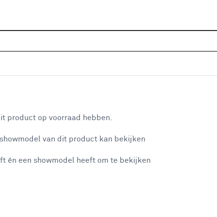
Home
Assortiment
Verf
Beits
Top 10 Beits
Top 10 Beits
aan je winkelwagen
35% korting
it product op voorraad hebben.
op alle Rambo
 showmodel van dit product kan bekijken
alleen met de Club Karwei Kaart
n je winkelwagen:
ft én een showmodel heeft om te bekijken
35% korting
op alle CetaBever beits
alleen met de Club Karwei Kaart
misgegaan...