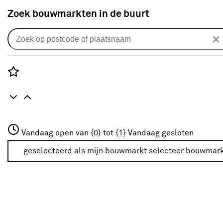
Zoek bouwmarkten in de buurt
Verf
Populaire filters
Rozenstraat 3
Vandaag open van {0} tot {1}
Vandaag gesloten
3772JH Amersfoort
Buiten
(416)
+31 01234567
geselecteerd als mijn bouwmarkt
selecteer bouwmar
Meer over deze bouwmarkt
Bruin
(116)
Transparant
(130)
Beits
(428)