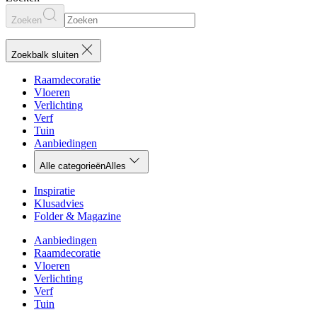
Zoeken
Zoekbalk sluiten
Raamdecoratie
Vloeren
Verlichting
Verf
Tuin
Aanbiedingen
Alle categorieën
Alles
Inspiratie
Klusadvies
Folder & Magazine
Aanbiedingen
Raamdecoratie
Vloeren
Verlichting
Verf
Tuin