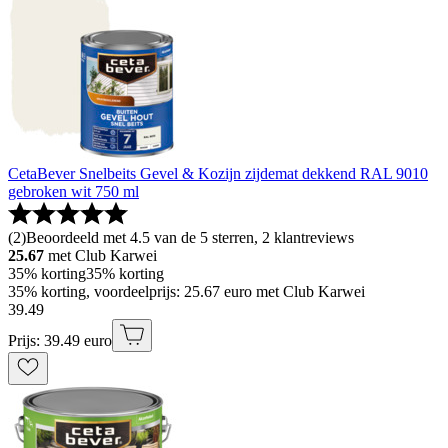
CetaBever Snelbeits Gevel & Kozijn zijdemat dekkend RAL 9010
gebroken wit 750 ml
(
2
)
Beoordeeld met 4.5 van de 5 sterren, 2 klantreviews
25.67
met Club Karwei
35% korting
35% korting
35% korting, voordeelprijs: 25.67 euro met Club Karwei
39
.
49
Prijs: 39.49 euro