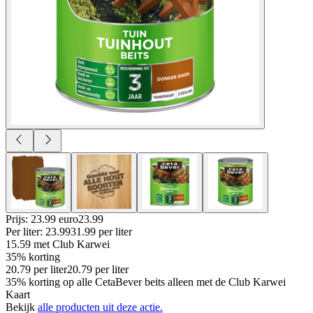
Prijs: 23.99 euro
23
.
99
Per
liter
:
23.99
31.99
per
liter
15.59
met Club Karwei
35% korting
20.79
per
liter
20.79
per
liter
35% korting op alle CetaBever beits alleen met de Club Karwei
Kaart
Bekijk
alle producten uit deze actie.