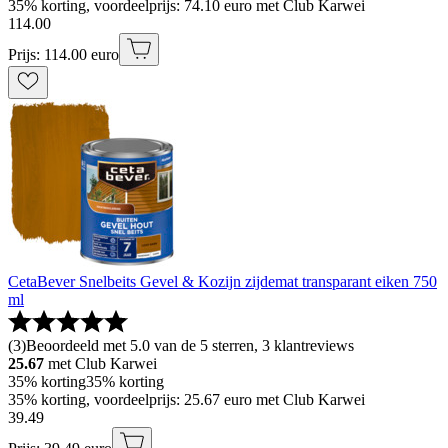
35% korting, voordeelprijs: 74.10 euro met Club Karwei
114
.
00
Prijs: 114.00 euro
CetaBever Snelbeits Gevel & Kozijn zijdemat transparant eiken 750
ml
(
3
)
Beoordeeld met 5.0 van de 5 sterren, 3 klantreviews
25.67
met Club Karwei
35% korting
35% korting
35% korting, voordeelprijs: 25.67 euro met Club Karwei
39
.
49