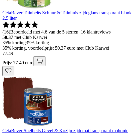
CetaBever Tuinbeits Schuur & Tuinhuis zijdeglans transparant blank
2,5 liter
(
16
)
Beoordeeld met 4.6 van de 5 sterren, 16 klantreviews
50.37
met Club Karwei
35% korting
35% korting
35% korting, voordeelprijs: 50.37 euro met Club Karwei
77
.
49
Prijs: 77.49 euro
CetaBever Snelbeits Gevel & Kozijn zijdemat transparant mahonie