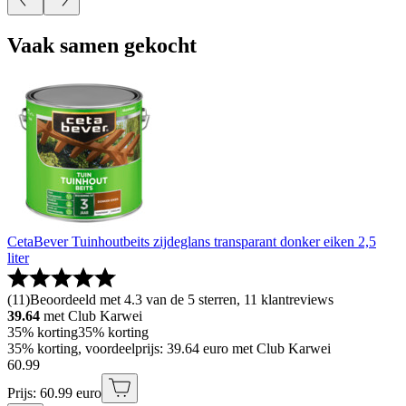
Vaak samen gekocht
CetaBever Tuinhoutbeits zijdeglans transparant donker eiken 2,5
liter
(
11
)
Beoordeeld met 4.3 van de 5 sterren, 11 klantreviews
39.64
met Club Karwei
35% korting
35% korting
35% korting, voordeelprijs: 39.64 euro met Club Karwei
60
.
99
Prijs: 60.99 euro