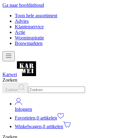
Ga naar hoofdinhoud
Toon hele assortiment
Advies
Klantenservice
Actie
Wooninspiratie
Bouwmarkten
Karwei
Zoeken
Zoeken
Inloggen
Favorieten
,
0 artikelen
Winkelwagen
,
0 artikelen
Zoeken