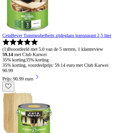
CetaBever Tuinmeubelbeits zijdeglans transparant 2,5 liter
(
1
)
Beoordeeld met 5.0 van de 5 sterren, 1 klantreview
59.14
met Club Karwei
35% korting
35% korting
35% korting, voordeelprijs: 59.14 euro met Club Karwei
90
.
99
Prijs: 90.99 euro