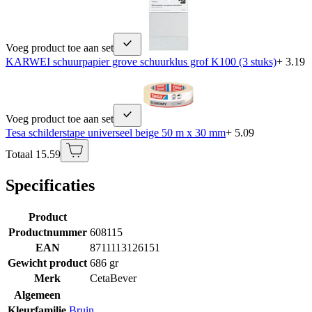
Voeg product toe aan set
KARWEI schuurpapier grove schuurklus grof K100 (3 stuks)
+ 3.19
Voeg product toe aan set
Tesa schilderstape universeel beige 50 m x 30 mm
+ 5.09
Totaal 15.59
Specificaties
Product
Productnummer
608115
EAN
8711113126151
Gewicht product
686 gr
Merk
CetaBever
Algemeen
Kleurfamilie
Bruin