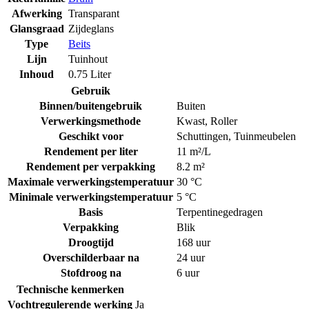
Afwerking
Transparant
Glansgraad
Zijdeglans
Type
Beits
Lijn
Tuinhout
Inhoud
0.75 Liter
Gebruik
Binnen/buitengebruik
Buiten
Verwerkingsmethode
Kwast
,
Roller
Geschikt voor
Schuttingen
,
Tuinmeubelen
Rendement per liter
11 m²/L
Rendement per verpakking
8.2 m²
Maximale verwerkingstemperatuur
30 °C
Minimale verwerkingstemperatuur
5 °C
Basis
Terpentinegedragen
Verpakking
Blik
Droogtijd
168 uur
Overschilderbaar na
24 uur
Stofdroog na
6 uur
Technische kenmerken
Vochtregulerende werking
Ja