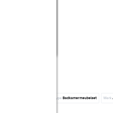
t
Type
Wastafelonderkast
Type
Badkamermeubelset
Merk