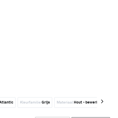
Atlantic
Kleurfamilie
Grijs
Materiaal
Hout - bewerkt
Kleurf