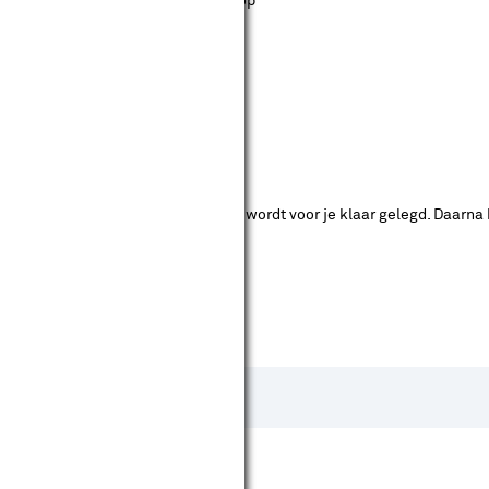
st staan. Bij Karwei kan je filteren op
ende bouwmarkten bekijken.
ad. Je betaalt online en het product wordt voor je klaar gelegd. Daarna