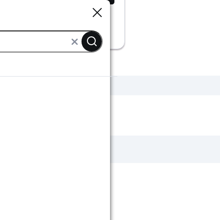
Sluiten
Sluiten
Witte badkamermeubels