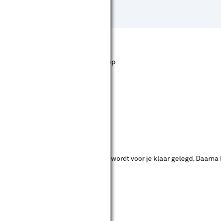
st staan. Bij Karwei kan je filteren op
ende bouwmarkten bekijken.
ad. Je betaalt online en het product wordt voor je klaar gelegd. Daarna