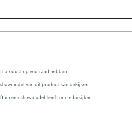
Sluiten
eubels
Home
Assortiment
Sanitair
Badkamermeubels
Populaire filters
aan je winkelwagen
Kolomkast
(18)
it product op voorraad hebben.
Wastafelonderkast
(74)
 showmodel van dit product kan bekijken
n je winkelwagen:
Badkamermeubelset
(17)
ft én een showmodel heeft om te bekijken
Atlantic
(128)
Grijs
(19)
Hout - bewerkt
(153)
misgegaan...
Bruin
(19)