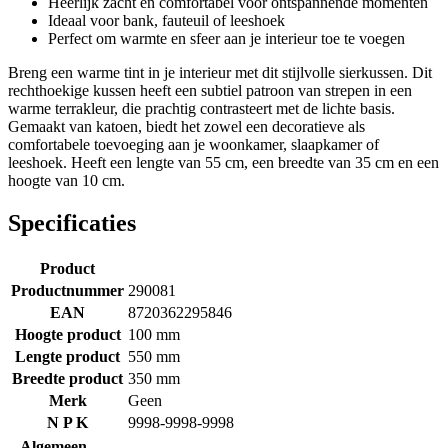
Heerlijk zacht en comfortabel voor ontspannende momenten
Ideaal voor bank, fauteuil of leeshoek
Perfect om warmte en sfeer aan je interieur toe te voegen
Breng een warme tint in je interieur met dit stijlvolle sierkussen. Dit
rechthoekige kussen heeft een subtiel patroon van strepen in een
warme terrakleur, die prachtig contrasteert met de lichte basis.
Gemaakt van katoen, biedt het zowel een decoratieve als
comfortabele toevoeging aan je woonkamer, slaapkamer of
leeshoek. Heeft een lengte van 55 cm, een breedte van 35 cm en een
hoogte van 10 cm.
Specificaties
Product
Productnummer
290081
EAN
8720362295846
Hoogte product
100 mm
Lengte product
550 mm
Breedte product
350 mm
Merk
Geen
N P K
9998-9998-9998
Algemeen