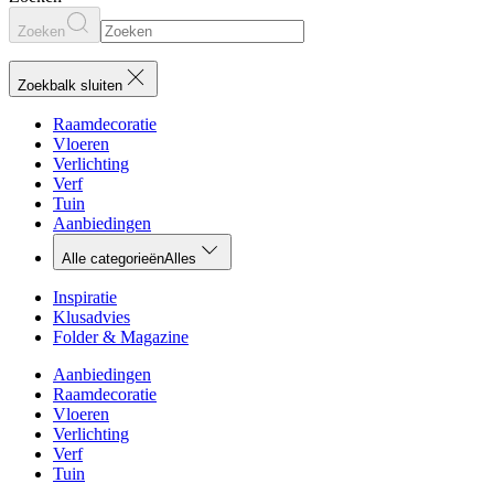
Zoeken
Zoekbalk sluiten
Raamdecoratie
Vloeren
Verlichting
Verf
Tuin
Aanbiedingen
Alle categorieën
Alles
Inspiratie
Klusadvies
Folder & Magazine
Aanbiedingen
Raamdecoratie
Vloeren
Verlichting
Verf
Tuin