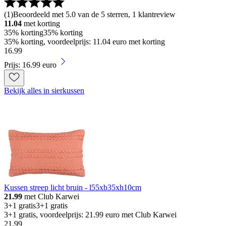
(
1
)
Beoordeeld met 5.0 van de 5 sterren, 1 klantreview
11.04
met korting
35% korting
35% korting
35% korting, voordeelprijs: 11.04 euro met korting
16
.
99
Prijs: 16.99 euro
Bekijk alles in sierkussen
Kussen streep licht bruin - l55xb35xh10cm
21.99
met Club Karwei
3+1 gratis
3+1 gratis
3+1 gratis, voordeelprijs: 21.99 euro met Club Karwei
21
.
99