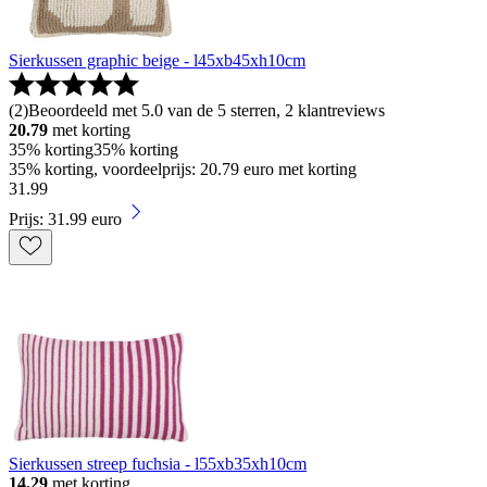
Sierkussen graphic beige - l45xb45xh10cm
(
2
)
Beoordeeld met 5.0 van de 5 sterren, 2 klantreviews
20.79
met korting
35% korting
35% korting
35% korting, voordeelprijs: 20.79 euro met korting
31
.
99
Prijs: 31.99 euro
Sierkussen streep fuchsia - l55xb35xh10cm
14.29
met korting