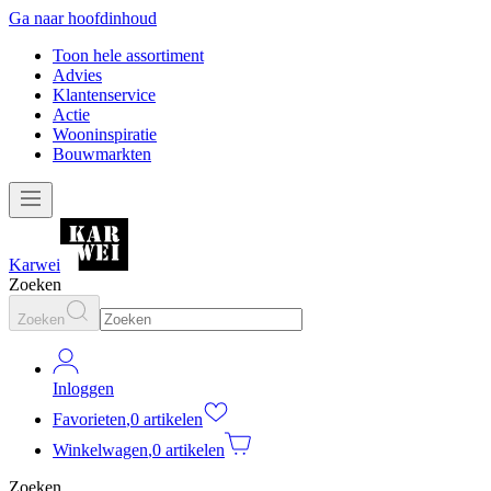
Ga naar hoofdinhoud
Toon hele assortiment
Advies
Klantenservice
Actie
Wooninspiratie
Bouwmarkten
Karwei
Zoeken
Zoeken
Inloggen
Favorieten
,
0 artikelen
Winkelwagen
,
0 artikelen
Zoeken