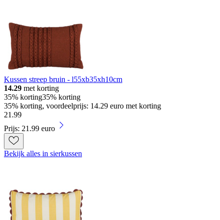
Kussen streep bruin - l55xb35xh10cm
14.29
met korting
35% korting
35% korting
35% korting, voordeelprijs: 14.29 euro met korting
21
.
99
Prijs: 21.99 euro
Bekijk alles in sierkussen