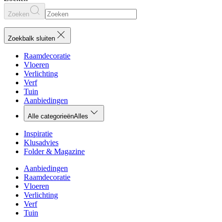
Zoeken
Zoekbalk sluiten
Raamdecoratie
Vloeren
Verlichting
Verf
Tuin
Aanbiedingen
Alle categorieën
Alles
Inspiratie
Klusadvies
Folder & Magazine
Aanbiedingen
Raamdecoratie
Vloeren
Verlichting
Verf
Tuin