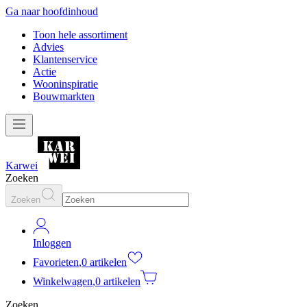
Ga naar hoofdinhoud
Toon hele assortiment
Advies
Klantenservice
Actie
Wooninspiratie
Bouwmarkten
Karwei
Zoeken
Zoeken
Inloggen
Favorieten
,
0 artikelen
Winkelwagen
,
0 artikelen
Zoeken