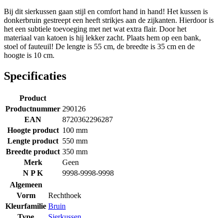
Bij dit sierkussen gaan stijl en comfort hand in hand! Het kussen is
donkerbruin gestreept een heeft strikjes aan de zijkanten. Hierdoor is
het een subtiele toevoeging met net wat extra flair. Door het
materiaal van katoen is hij lekker zacht. Plaats hem op een bank,
stoel of fauteuil! De lengte is 55 cm, de breedte is 35 cm en de
hoogte is 10 cm.
Specificaties
Product
Productnummer
290126
EAN
8720362296287
Hoogte product
100 mm
Lengte product
550 mm
Breedte product
350 mm
Merk
Geen
N P K
9998-9998-9998
Algemeen
Vorm
Rechthoek
Kleurfamilie
Bruin
Type
Sierkussen