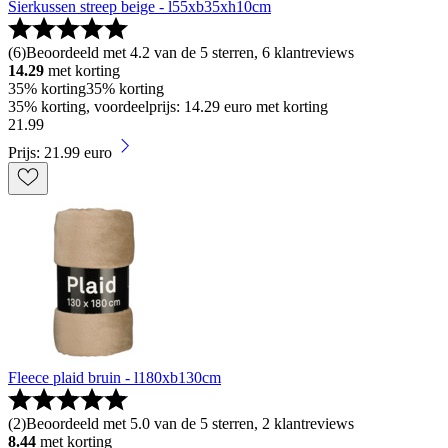
Sierkussen streep beige - l55xb35xh10cm
(
6
)
Beoordeeld met 4.2 van de 5 sterren, 6 klantreviews
14.29
met korting
35% korting
35% korting
35% korting, voordeelprijs: 14.29 euro met korting
21
.
99
Prijs: 21.99 euro
Fleece plaid bruin - l180xb130cm
(
2
)
Beoordeeld met 5.0 van de 5 sterren, 2 klantreviews
8.44
met korting