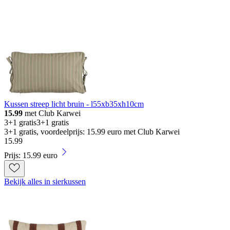
Kussen streep licht bruin - l55xb35xh10cm
15.99
met Club Karwei
3+1 gratis
3+1 gratis
3+1 gratis, voordeelprijs: 15.99 euro met Club Karwei
15
.
99
Prijs: 15.99 euro
Bekijk alles in sierkussen