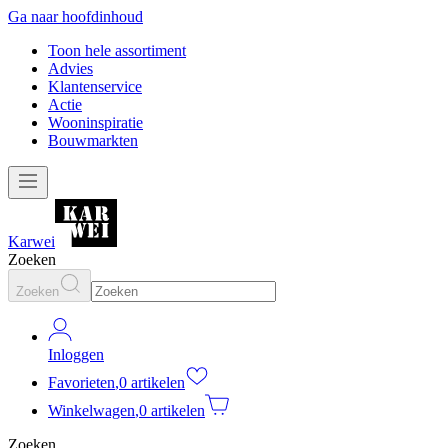
Ga naar hoofdinhoud
Toon hele assortiment
Advies
Klantenservice
Actie
Wooninspiratie
Bouwmarkten
Karwei
Zoeken
Zoeken
Inloggen
Favorieten
,
0 artikelen
Winkelwagen
,
0 artikelen
Zoeken