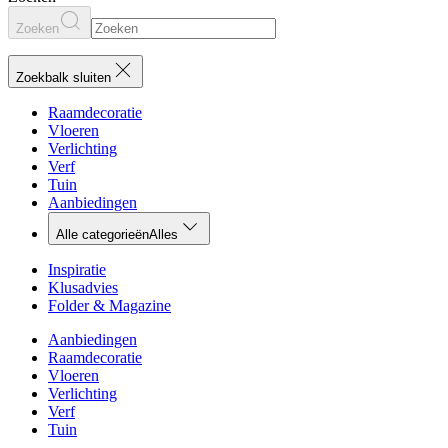
Zoeken
Zoekbalk sluiten
Raamdecoratie
Vloeren
Verlichting
Verf
Tuin
Aanbiedingen
Alle categorieën
Alles
Inspiratie
Klusadvies
Folder & Magazine
Aanbiedingen
Raamdecoratie
Vloeren
Verlichting
Verf
Tuin