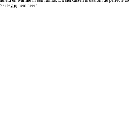
achtheid en warmte in een ruimte. Dit sierkussen is daarom de perfecte 
ar leg jij hem neer?