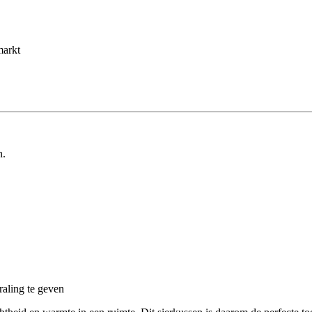
markt
n.
raling te geven