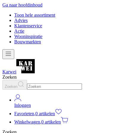
Ga naar hoofdinhoud
Toon hele assortiment
Advies
Klantenservice
Actie
Wooninspiratie
Bouwmarkten
Karwei
Zoeken
Zoeken
Inloggen
Favorieten
,
0 artikelen
Winkelwagen
,
0 artikelen
Zoeken