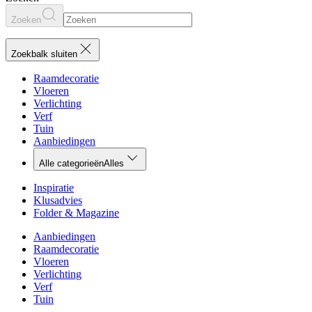
Zoeken
Zoekbalk sluiten
Raamdecoratie
Vloeren
Verlichting
Verf
Tuin
Aanbiedingen
Alle categorieën
Alles
Inspiratie
Klusadvies
Folder & Magazine
Aanbiedingen
Raamdecoratie
Vloeren
Verlichting
Verf
Tuin