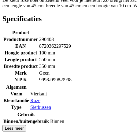
De kleur roze doet ontzettend veel voor je interieur! Zo brengt het z
een lengte van 45 cm, breedte van 45 cm en een hoogte van 10 cm. Wa
Specificaties
Product
Productnummer
290408
EAN
8720362297529
Hoogte product
100 mm
Lengte product
550 mm
Breedte product
350 mm
Merk
Geen
N P K
9998-9998-9998
Algemeen
Vorm
Vierkant
Kleurfamilie
Roze
Type
Sierkussen
Gebruik
Binnen/buitengebruik
Binnen
Lees meer