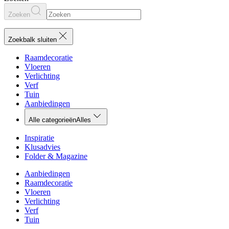
Zoeken
Zoekbalk sluiten
Raamdecoratie
Vloeren
Verlichting
Verf
Tuin
Aanbiedingen
Alle categorieën
Alles
Inspiratie
Klusadvies
Folder & Magazine
Aanbiedingen
Raamdecoratie
Vloeren
Verlichting
Verf
Tuin