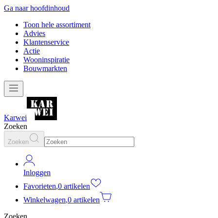
Ga naar hoofdinhoud
Toon hele assortiment
Advies
Klantenservice
Actie
Wooninspiratie
Bouwmarkten
Karwei
Zoeken
Zoeken
Inloggen
Favorieten
,
0 artikelen
Winkelwagen
,
0 artikelen
Zoeken