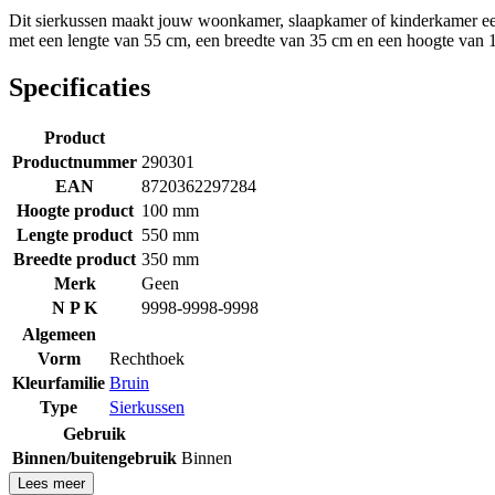
Dit sierkussen maakt jouw woonkamer, slaapkamer of kinderkamer een st
met een lengte van 55 cm, een breedte van 35 cm en een hoogte van 
Specificaties
Product
Productnummer
290301
EAN
8720362297284
Hoogte product
100 mm
Lengte product
550 mm
Breedte product
350 mm
Merk
Geen
N P K
9998-9998-9998
Algemeen
Vorm
Rechthoek
Kleurfamilie
Bruin
Type
Sierkussen
Gebruik
Binnen/buitengebruik
Binnen
Lees meer