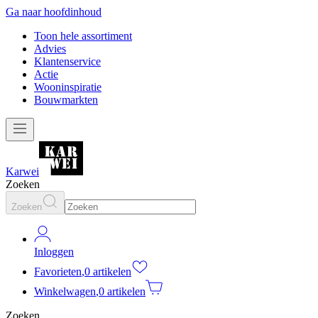
Ga naar hoofdinhoud
Toon hele assortiment
Advies
Klantenservice
Actie
Wooninspiratie
Bouwmarkten
Karwei
Zoeken
Zoeken
Inloggen
Favorieten
,
0 artikelen
Winkelwagen
,
0 artikelen
Zoeken