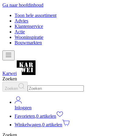
Ga naar hoofdinhoud
Toon hele assortiment
Advies
Klantenservice
Actie
Wooninspiratie
Bouwmarkten
Karwei
Zoeken
Zoeken
Inloggen
Favorieten
,
0 artikelen
Winkelwagen
,
0 artikelen
Zoeken