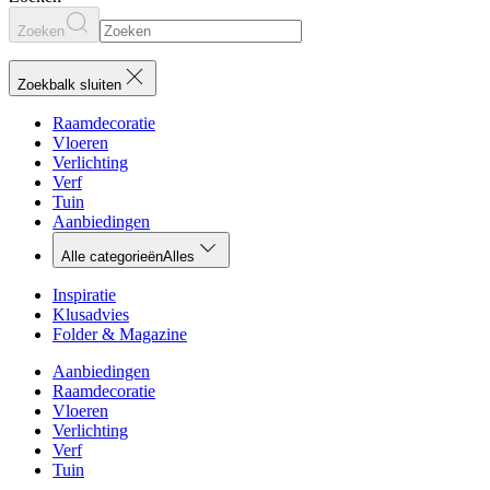
Zoeken
Zoekbalk sluiten
Raamdecoratie
Vloeren
Verlichting
Verf
Tuin
Aanbiedingen
Alle categorieën
Alles
Inspiratie
Klusadvies
Folder & Magazine
Aanbiedingen
Raamdecoratie
Vloeren
Verlichting
Verf
Tuin