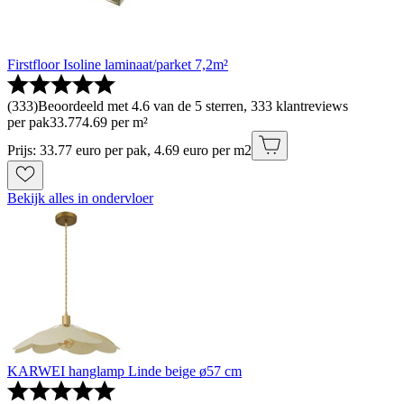
Firstfloor Isoline laminaat/parket 7,2m²
(
333
)
Beoordeeld met 4.6 van de 5 sterren, 333 klantreviews
per pak
33
.
77
4.69 per m²
Prijs: 33.77 euro per pak, 4.69 euro per m2
Bekijk alles in ondervloer
KARWEI hanglamp Linde beige ø57 cm