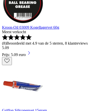
Kroon-Oil 03009 Kogellagervet 60g
Meest verkocht
(
8
)
Beoordeeld met 4.9 van de 5 sterren, 8 klantreviews
5
.
09
Prijs: 5.09 euro
Griffon Siliconenvet 15gram