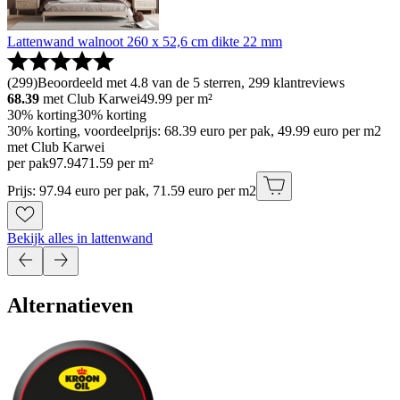
Lattenwand walnoot 260 x 52,6 cm dikte 22 mm
(
299
)
Beoordeeld met 4.8 van de 5 sterren, 299 klantreviews
68.39
met Club Karwei
49.99
per m²
30% korting
30% korting
30% korting, voordeelprijs: 68.39 euro per pak, 49.99 euro per m2
met Club Karwei
per pak
97
.
94
71.59 per m²
Prijs: 97.94 euro per pak, 71.59 euro per m2
Bekijk alles in lattenwand
Alternatieven