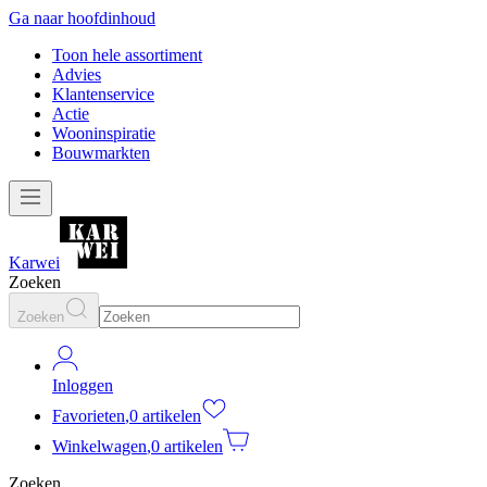
Ga naar hoofdinhoud
Toon hele assortiment
Advies
Klantenservice
Actie
Wooninspiratie
Bouwmarkten
Karwei
Zoeken
Zoeken
Inloggen
Favorieten
,
0 artikelen
Winkelwagen
,
0 artikelen
Zoeken