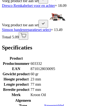
Voeg product toe aan set
Dresco Remkabelset voor en achter
+ 18.09
Voeg product toe aan set
Simson bandenreparatieset select
+ 13.49
Totaal 5.09
Specificaties
Product
Productnummer
603332
EAN
8710128030095
Gewicht product
60 gr
Hoogte product
23 mm
Lengte product
77 mm
Breedte product
77 mm
Merk
Kroon Oil
Algemeen
Type
Smeermiddel