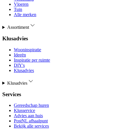
Vloeren
Tuin
Alle merken
Assortiment
Klusadvies
Wooninspiratie
Ideeën
Inspiratie per ruimte
DIY's
Klusadvies
Klusadvies
Services
Gereedschap huren
Klusservice
Advies aan huis
PostNL afhaalpunt
Bekijk alle services