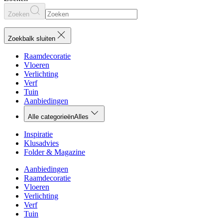
Zoeken
Zoekbalk sluiten
Raamdecoratie
Vloeren
Verlichting
Verf
Tuin
Aanbiedingen
Alle categorieën
Alles
Inspiratie
Klusadvies
Folder & Magazine
Aanbiedingen
Raamdecoratie
Vloeren
Verlichting
Verf
Tuin