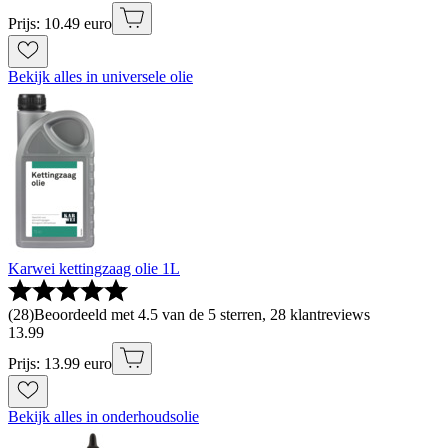
Prijs: 10.49 euro
Bekijk alles in universele olie
Karwei kettingzaag olie 1L
(
28
)
Beoordeeld met 4.5 van de 5 sterren, 28 klantreviews
13
.
99
Prijs: 13.99 euro
Bekijk alles in onderhoudsolie