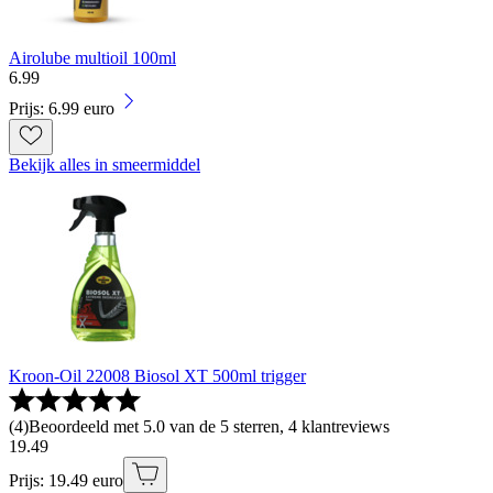
Airolube multioil 100ml
6
.
99
Prijs: 6.99 euro
Bekijk alles in smeermiddel
Kroon-Oil 22008 Biosol XT 500ml trigger
(
4
)
Beoordeeld met 5.0 van de 5 sterren, 4 klantreviews
19
.
49
Prijs: 19.49 euro