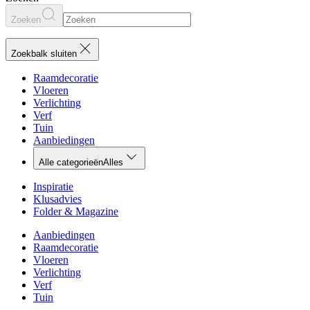
Zoeken
Zoekbalk sluiten
Raamdecoratie
Vloeren
Verlichting
Verf
Tuin
Aanbiedingen
Alle categorieën
Alles
Inspiratie
Klusadvies
Folder & Magazine
Aanbiedingen
Raamdecoratie
Vloeren
Verlichting
Verf
Tuin