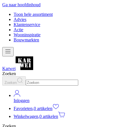
Ga naar hoofdinhoud
Toon hele assortiment
Advies
Klantenservice
Actie
Wooninspiratie
Bouwmarkten
Karwei
Zoeken
Zoeken
Inloggen
Favorieten
,
0 artikelen
Winkelwagen
,
0 artikelen
Zoeken