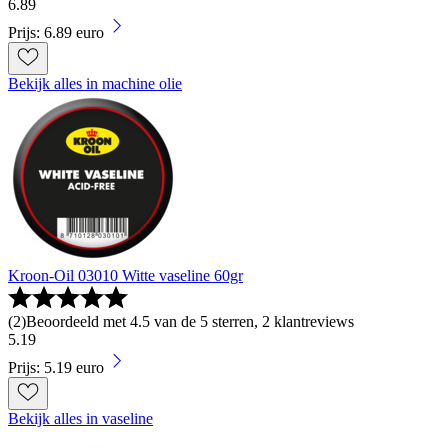
6
.
89
Prijs: 6.89 euro
Bekijk alles in machine olie
Kroon-Oil 03010 Witte vaseline 60gr
(
2
)
Beoordeeld met 4.5 van de 5 sterren, 2 klantreviews
5
.
19
Prijs: 5.19 euro
Bekijk alles in vaseline