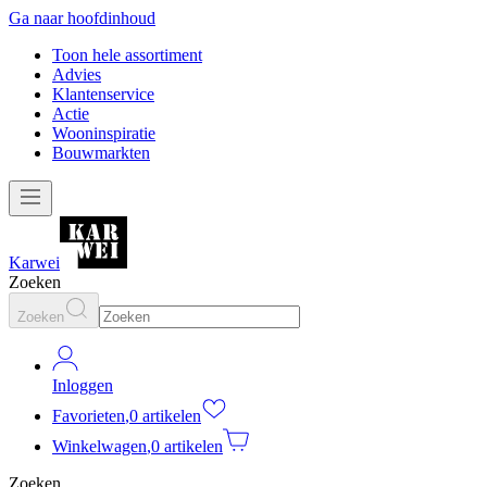
Ga naar hoofdinhoud
Toon hele assortiment
Advies
Klantenservice
Actie
Wooninspiratie
Bouwmarkten
Karwei
Zoeken
Zoeken
Inloggen
Favorieten
,
0 artikelen
Winkelwagen
,
0 artikelen
Zoeken