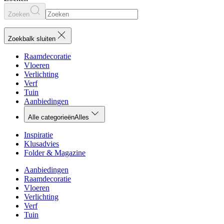
Zoeken
Zoekbalk sluiten
Raamdecoratie
Vloeren
Verlichting
Verf
Tuin
Aanbiedingen
Alle categorieën
Alles
Inspiratie
Klusadvies
Folder & Magazine
Aanbiedingen
Raamdecoratie
Vloeren
Verlichting
Verf
Tuin