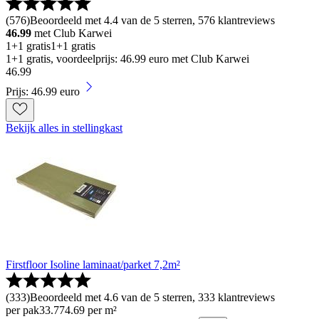
(
576
)
Beoordeeld met 4.4 van de 5 sterren, 576 klantreviews
46.99
met Club Karwei
1+1 gratis
1+1 gratis
1+1 gratis, voordeelprijs: 46.99 euro met Club Karwei
46
.
99
Prijs: 46.99 euro
Bekijk alles in stellingkast
Firstfloor Isoline laminaat/parket 7,2m²
(
333
)
Beoordeeld met 4.6 van de 5 sterren, 333 klantreviews
per pak
33
.
77
4.69 per m²