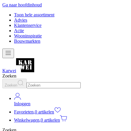
Ga naar hoofdinhoud
Toon hele assortiment
Advies
Klantenservice
Actie
Wooninspiratie
Bouwmarkten
Karwei
Zoeken
Zoeken
Inloggen
Favorieten
,
0 artikelen
Winkelwagen
,
0 artikelen
Zoeken