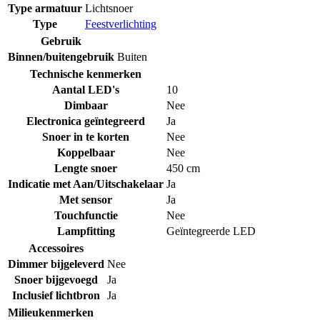
Type armatuur
Lichtsnoer
Type
Feestverlichting
Gebruik
Binnen/buitengebruik
Buiten
Technische kenmerken
Aantal LED's
10
Dimbaar
Nee
Electronica geïntegreerd
Ja
Snoer in te korten
Nee
Koppelbaar
Nee
Lengte snoer
450 cm
Indicatie met Aan/Uitschakelaar
Ja
Met sensor
Ja
Touchfunctie
Nee
Lampfitting
Geïntegreerde LED
Accessoires
Dimmer bijgeleverd
Nee
Snoer bijgevoegd
Ja
Inclusief lichtbron
Ja
Milieukenmerken