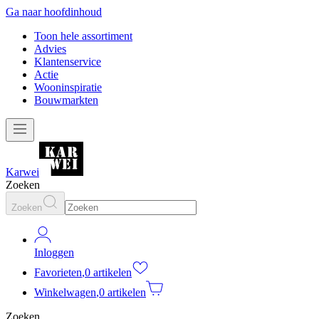
Ga naar hoofdinhoud
Toon hele assortiment
Advies
Klantenservice
Actie
Wooninspiratie
Bouwmarkten
Karwei
Zoeken
Zoeken
Inloggen
Favorieten
,
0 artikelen
Winkelwagen
,
0 artikelen
Zoeken