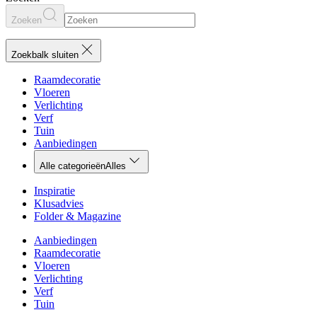
Zoeken
Zoekbalk sluiten
Raamdecoratie
Vloeren
Verlichting
Verf
Tuin
Aanbiedingen
Alle categorieën
Alles
Inspiratie
Klusadvies
Folder & Magazine
Aanbiedingen
Raamdecoratie
Vloeren
Verlichting
Verf
Tuin