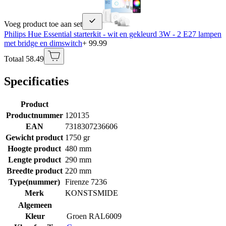
Voeg product toe aan set
Philips Hue Essential starterkit - wit en gekleurd 3W - 2 E27 lampen
met bridge en dimswitch
+ 99.99
Totaal 58.49
Specificaties
Product
Productnummer
120135
EAN
7318307236606
Gewicht product
1750 gr
Hoogte product
480 mm
Lengte product
290 mm
Breedte product
220 mm
Type(nummer)
Firenze 7236
Merk
KONSTSMIDE
Algemeen
Kleur
Groen RAL6009