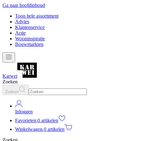
Ga naar hoofdinhoud
Toon hele assortiment
Advies
Klantenservice
Actie
Wooninspiratie
Bouwmarkten
Karwei
Zoeken
Zoeken
Inloggen
Favorieten
,
0 artikelen
Winkelwagen
,
0 artikelen
Zoeken