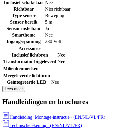
Inclusief schakelaar
Nee
Richtbaar
Niet richtbaar
Type sensor
Beweging
Sensor bereik
5 m
Sensor instelbaar
Ja
Smarthome
Nee
Ingangsspanning
230 Volt
Accessoires
Inclusief lichtbron
Nee
Transformator bijgeleverd
Nee
Milieukenmerken
Meegeleverde lichtbron
Geïntegreerde LED
Nee
Lees meer
Handleidingen en brochures
Handleiding, Montage-instructie
- (
EN/NL/VL/FR
)
Technischetekening
- (
EN/NL/VL/FR
)