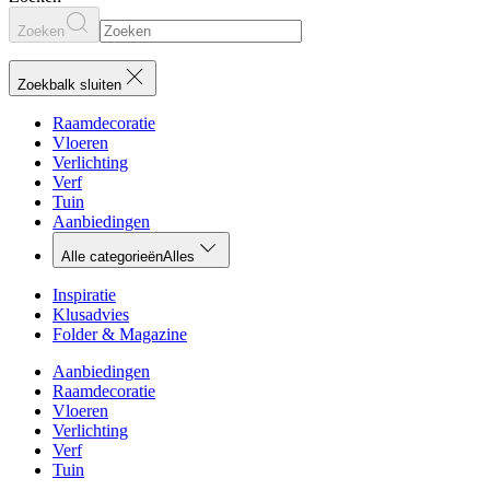
Zoeken
Zoekbalk sluiten
Raamdecoratie
Vloeren
Verlichting
Verf
Tuin
Aanbiedingen
Alle categorieën
Alles
Inspiratie
Klusadvies
Folder & Magazine
Aanbiedingen
Raamdecoratie
Vloeren
Verlichting
Verf
Tuin