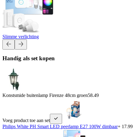
Slimme verlichting
Handig als set kopen
Konstsmide buitenlamp Firenze 48cm groen
58.49
Voeg product toe aan set
Philips White PH Smart LED peerlamp E27 100W dimbaar
+ 17.99