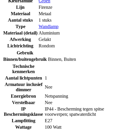
Kleurfamilie
Groen
Lijn
Firenze
Materiaal
Metaal
Aantal stuks
1 stuks
Type
Wandlamp
Materiaal (detail)
Aluminium
Afwerking
Gelakt
Lichtrichting
Rondom
Gebruik
Binnen/buitengebruik
Binnen
,
Buiten
Technische
kenmerken
Aantal lichtpunten
1
Armatuur inclusief
Nee
dimmer
Energiebron
Netspanning
Verstelbaar
Nee
IP
IP44 - Bescherming tegen spitse
Beschermingsklasse
voorwerpen; spatwaterdicht
Lampfitting
E27
Wattage
100 Watt