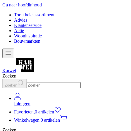
Ga naar hoofdinhoud
Toon hele assortiment
Advies
Klantenservice
Actie
Wooninspiratie
Bouwmarkten
Karwei
Zoeken
Zoeken
Inloggen
Favorieten
,
0 artikelen
Winkelwagen
,
0 artikelen
Zoeken