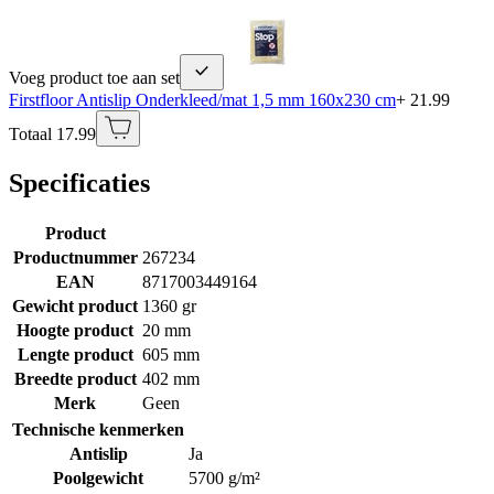
Voeg product toe aan set
Firstfloor Antislip Onderkleed/mat 1,5 mm 160x230 cm
+ 21.99
Totaal 17.99
Specificaties
Product
Productnummer
267234
EAN
8717003449164
Gewicht product
1360 gr
Hoogte product
20 mm
Lengte product
605 mm
Breedte product
402 mm
Merk
Geen
Technische kenmerken
Antislip
Ja
Poolgewicht
5700 g/m²