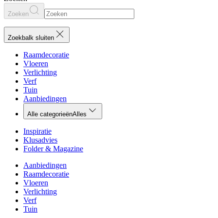
Zoeken
Zoekbalk sluiten
Raamdecoratie
Vloeren
Verlichting
Verf
Tuin
Aanbiedingen
Alle categorieën
Alles
Inspiratie
Klusadvies
Folder & Magazine
Aanbiedingen
Raamdecoratie
Vloeren
Verlichting
Verf
Tuin