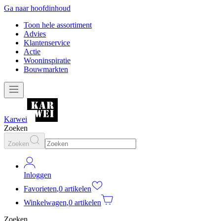
Ga naar hoofdinhoud
Toon hele assortiment
Advies
Klantenservice
Actie
Wooninspiratie
Bouwmarkten
Karwei
Zoeken
Zoeken
Inloggen
Favorieten
,
0 artikelen
Winkelwagen
,
0 artikelen
Zoeken