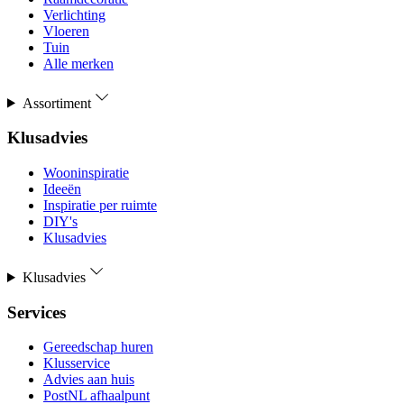
Verlichting
Vloeren
Tuin
Alle merken
Assortiment
Klusadvies
Wooninspiratie
Ideeën
Inspiratie per ruimte
DIY's
Klusadvies
Klusadvies
Services
Gereedschap huren
Klusservice
Advies aan huis
PostNL afhaalpunt