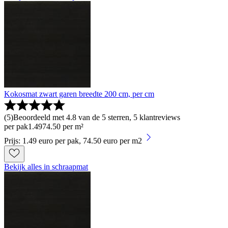
Kokosmat zwart garen breedte 200 cm, per cm
(
5
)
Beoordeeld met 4.8 van de 5 sterren, 5 klantreviews
per pak
1
.
49
74.50 per m²
Prijs: 1.49 euro per pak, 74.50 euro per m2
Bekijk alles in schraapmat