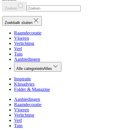
Zoeken
Zoekbalk sluiten
Raamdecoratie
Vloeren
Verlichting
Verf
Tuin
Aanbiedingen
Alle categorieën
Alles
Inspiratie
Klusadvies
Folder & Magazine
Aanbiedingen
Raamdecoratie
Vloeren
Verlichting
Verf
Tuin