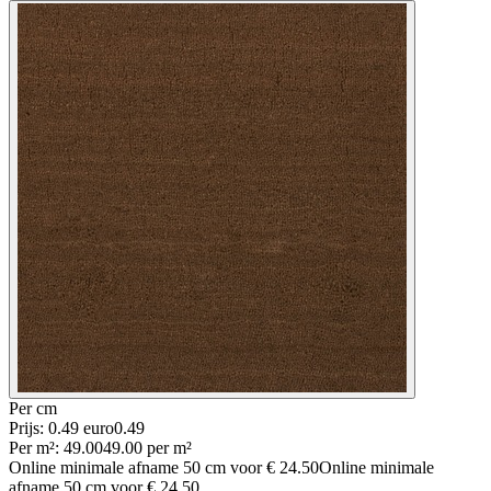
Per
cm
Prijs: 0.49 euro
0
.
49
Per
m²
:
49.00
49.00
per
m²
Online minimale afname
50
cm voor
€ 24.50
Online minimale
afname
50
cm voor
€ 24.50