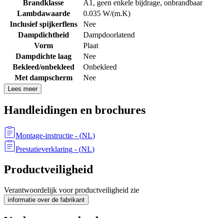
Brandklasse
A1, geen enkele bijdrage, onbrandbaar
Lambdawaarde
0.035 W/(m.K)
Inclusief spijkerflens
Nee
Dampdichtheid
Dampdoorlatend
Vorm
Plaat
Dampdichte laag
Nee
Bekleed/onbekleed
Onbekleed
Met dampscherm
Nee
Lees meer
Handleidingen en brochures
Montage-instructie
- (
NL
)
Prestatieverklaring
- (
NL
)
Productveiligheid
Verantwoordelijk voor productveiligheid zie
informatie over de fabrikant