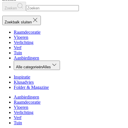
Zoeken
Zoekbalk sluiten
Raamdecoratie
Vloeren
Verlichting
Verf
Tuin
Aanbiedingen
Alle categorieën
Alles
Inspiratie
Klusadvies
Folder & Magazine
Aanbiedingen
Raamdecoratie
Vloeren
Verlichting
Verf
Tuin