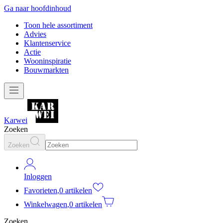
Ga naar hoofdinhoud
Toon hele assortiment
Advies
Klantenservice
Actie
Wooninspiratie
Bouwmarkten
Karwei
Zoeken
Zoeken
Inloggen
Favorieten
,
0 artikelen
Winkelwagen
,
0 artikelen
Zoeken