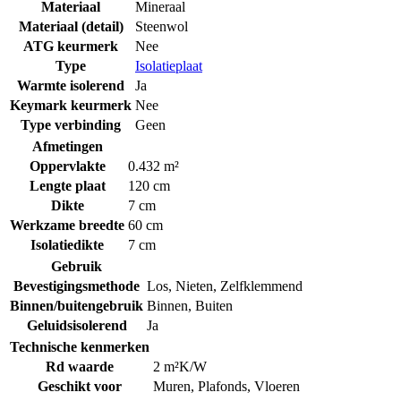
Materiaal
Mineraal
Materiaal (detail)
Steenwol
ATG keurmerk
Nee
Type
Isolatieplaat
Warmte isolerend
Ja
Keymark keurmerk
Nee
Type verbinding
Geen
Afmetingen
Oppervlakte
0.432 m²
Lengte plaat
120 cm
Dikte
7 cm
Werkzame breedte
60 cm
Isolatiedikte
7 cm
Gebruik
Bevestigingsmethode
Los
,
Nieten
,
Zelfklemmend
Binnen/buitengebruik
Binnen
,
Buiten
Geluidsisolerend
Ja
Technische kenmerken
Rd waarde
2 m²K/W
Geschikt voor
Muren
,
Plafonds
,
Vloeren