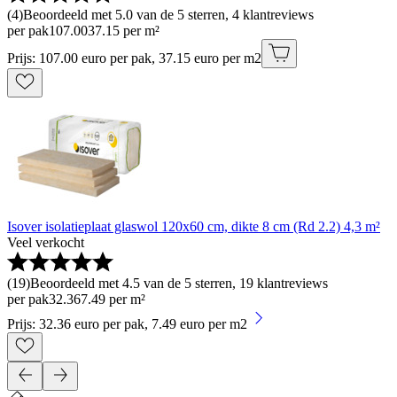
(
4
)
Beoordeeld met 5.0 van de 5 sterren, 4 klantreviews
per pak
107
.
00
37.15 per m²
Prijs: 107.00 euro per pak, 37.15 euro per m2
Isover isolatieplaat glaswol 120x60 cm, dikte 8 cm (Rd 2.2) 4,3 m²
Veel verkocht
(
19
)
Beoordeeld met 4.5 van de 5 sterren, 19 klantreviews
per pak
32
.
36
7.49 per m²
Prijs: 32.36 euro per pak, 7.49 euro per m2