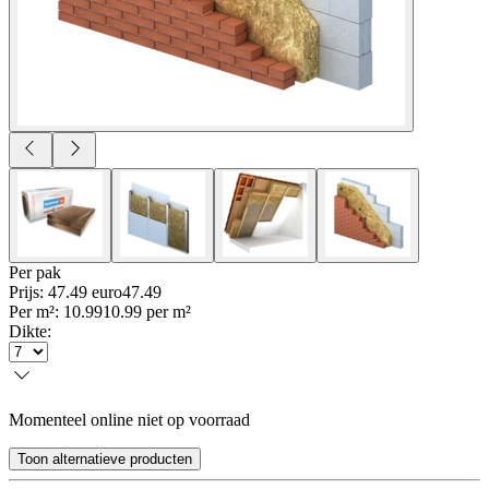
Per
pak
Prijs: 47.49 euro
47
.
49
Per
m²
:
10.99
10.99
per
m²
Dikte
:
Momenteel online niet op voorraad
Toon alternatieve producten