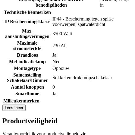
benodigdheden
in
Technische kenmerken
IP44 - Bescherming tegen spitse
IP Beschermingsklasse
voorwerpen; spatwaterdicht
Max.
3500 Watt
aansluitingsvermogen
Maximale
230 Ah
stroomsterkte
Draadloos
Ja
Met indicatielamp
Nee
Montagetype
Opbouw
Samenstelling
Sokkel en drukknop/schakelaar
Schakelaar/Dimmer
Aantal knoppen
0
Smarthome
Ja
Milieukenmerken
Lees meer
Productveiligheid
Verantwoordelijk voor productveiligheid zie