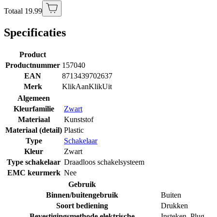
Totaal 19.99
Specificaties
Product
Productnummer
157040
EAN
8713439702637
Merk
KlikAanKlikUit
Algemeen
Kleurfamilie
Zwart
Materiaal
Kunststof
Materiaal (detail)
Plastic
Type
Schakelaar
Kleur
Zwart
Type schakelaar
Draadloos schakelsysteem
EMC keurmerk
Nee
Gebruik
Binnen/buitengebruik
Buiten
Soort bediening
Drukken
Bevestigingsmethode elektrische
Insteken
,
Plug-