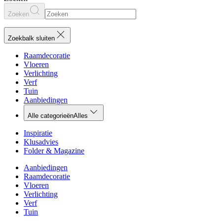
Zoeken
Zoekbalk sluiten
Raamdecoratie
Vloeren
Verlichting
Verf
Tuin
Aanbiedingen
Alle categorieën
Alles
Inspiratie
Klusadvies
Folder & Magazine
Aanbiedingen
Raamdecoratie
Vloeren
Verlichting
Verf
Tuin