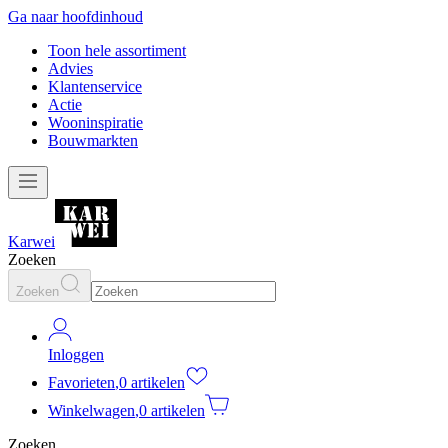
Ga naar hoofdinhoud
Toon hele assortiment
Advies
Klantenservice
Actie
Wooninspiratie
Bouwmarkten
Karwei
Zoeken
Zoeken
Inloggen
Favorieten
,
0 artikelen
Winkelwagen
,
0 artikelen
Zoeken