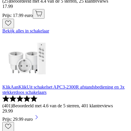
(
25
)
Beoordeeld met 4.4 van de 5 sterren, 25 klantreviews
17
.
99
Prijs: 17.99 euro
Bekijk alles in schakelaar
KlikAanKlikUit schakelset APC3-2300R afstandsbediening en 3x
stekkerdoos schakelaars
(
401
)
Beoordeeld met 4.6 van de 5 sterren, 401 klantreviews
29
.
99
Prijs: 29.99 euro