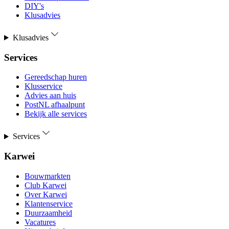
DIY's
Klusadvies
Klusadvies
Services
Gereedschap huren
Klusservice
Advies aan huis
PostNL afhaalpunt
Bekijk alle services
Services
Karwei
Bouwmarkten
Club Karwei
Over Karwei
Klantenservice
Duurzaamheid
Vacatures