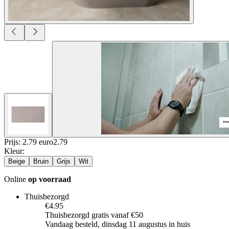
Prijs: 2.79 euro
2
.
79
Kleur
:
Beige
Bruin
Grijs
Wit
Online
op voorraad
Thuisbezorgd
€4.95
Thuisbezorgd gratis vanaf €50
Vandaag besteld, dinsdag 11 augustus in huis