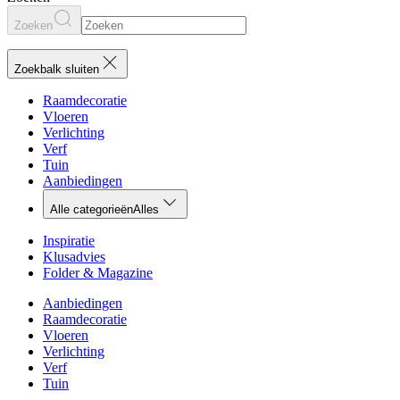
Zoeken
Zoekbalk sluiten
Raamdecoratie
Vloeren
Verlichting
Verf
Tuin
Aanbiedingen
Alle categorieën
Alles
Inspiratie
Klusadvies
Folder & Magazine
Aanbiedingen
Raamdecoratie
Vloeren
Verlichting
Verf
Tuin