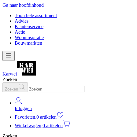
Ga naar hoofdinhoud
Toon hele assortiment
Advies
Klantenservice
Actie
Wooninspiratie
Bouwmarkten
Karwei
Zoeken
Zoeken
Inloggen
Favorieten
,
0 artikelen
Winkelwagen
,
0 artikelen
Zoeken