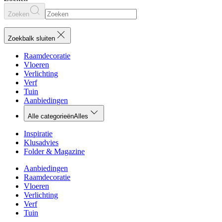
Zoeken
Zoekbalk sluiten
Raamdecoratie
Vloeren
Verlichting
Verf
Tuin
Aanbiedingen
Alle categorieën
Alles
Inspiratie
Klusadvies
Folder & Magazine
Aanbiedingen
Raamdecoratie
Vloeren
Verlichting
Verf
Tuin