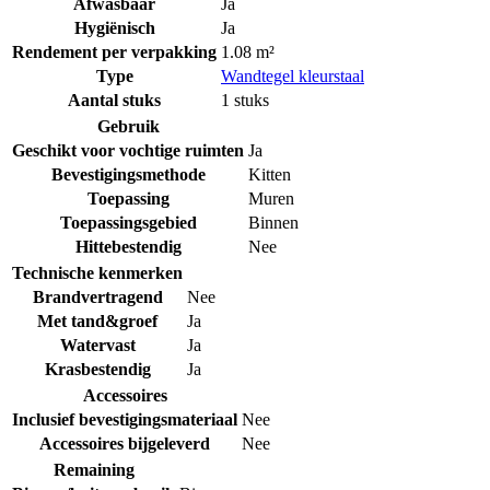
Afwasbaar
Ja
Hygiënisch
Ja
Rendement per verpakking
1.08 m²
Type
Wandtegel kleurstaal
Aantal stuks
1 stuks
Gebruik
Geschikt voor vochtige ruimten
Ja
Bevestigingsmethode
Kitten
Toepassing
Muren
Toepassingsgebied
Binnen
Hittebestendig
Nee
Technische kenmerken
Brandvertragend
Nee
Met tand&groef
Ja
Watervast
Ja
Krasbestendig
Ja
Accessoires
Inclusief bevestigingsmateriaal
Nee
Accessoires bijgeleverd
Nee
Remaining