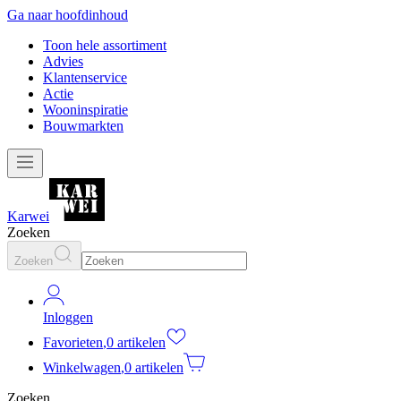
Ga naar hoofdinhoud
Toon hele assortiment
Advies
Klantenservice
Actie
Wooninspiratie
Bouwmarkten
Karwei
Zoeken
Zoeken
Inloggen
Favorieten
,
0 artikelen
Winkelwagen
,
0 artikelen
Zoeken