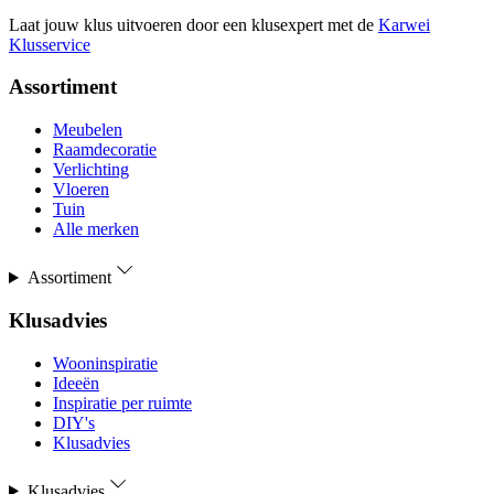
Laat jouw klus uitvoeren door een klusexpert met de
Karwei
Klusservice
Assortiment
Meubelen
Raamdecoratie
Verlichting
Vloeren
Tuin
Alle merken
Assortiment
Klusadvies
Wooninspiratie
Ideeën
Inspiratie per ruimte
DIY's
Klusadvies
Klusadvies