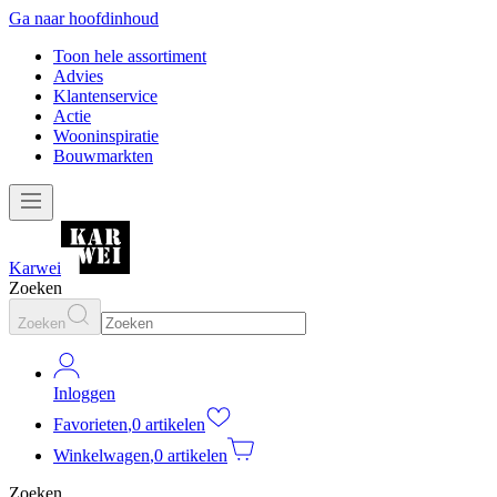
Ga naar hoofdinhoud
Toon hele assortiment
Advies
Klantenservice
Actie
Wooninspiratie
Bouwmarkten
Karwei
Zoeken
Zoeken
Inloggen
Favorieten
,
0 artikelen
Winkelwagen
,
0 artikelen
Zoeken