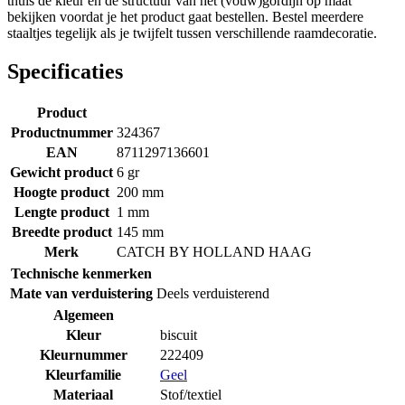
thuis de kleur en de structuur van het (vouw)gordijn op maat
bekijken voordat je het product gaat bestellen. Bestel meerdere
staaltjes tegelijk als je twijfelt tussen verschillende raamdecoratie.
Specificaties
Product
Productnummer
324367
EAN
8711297136601
Gewicht product
6 gr
Hoogte product
200 mm
Lengte product
1 mm
Breedte product
145 mm
Merk
CATCH BY HOLLAND HAAG
Technische kenmerken
Mate van verduistering
Deels verduisterend
Algemeen
Kleur
biscuit
Kleurnummer
222409
Kleurfamilie
Geel
Materiaal
Stof/textiel