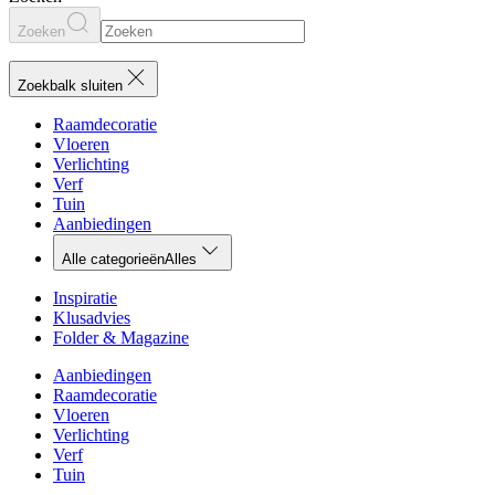
Zoeken
Zoekbalk sluiten
Raamdecoratie
Vloeren
Verlichting
Verf
Tuin
Aanbiedingen
Alle categorieën
Alles
Inspiratie
Klusadvies
Folder & Magazine
Aanbiedingen
Raamdecoratie
Vloeren
Verlichting
Verf
Tuin