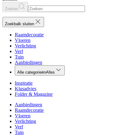
Zoeken
Zoekbalk sluiten
Raamdecoratie
Vloeren
Verlichting
Verf
Tuin
Aanbiedingen
Alle categorieën
Alles
Inspiratie
Klusadvies
Folder & Magazine
Aanbiedingen
Raamdecoratie
Vloeren
Verlichting
Verf
Tuin