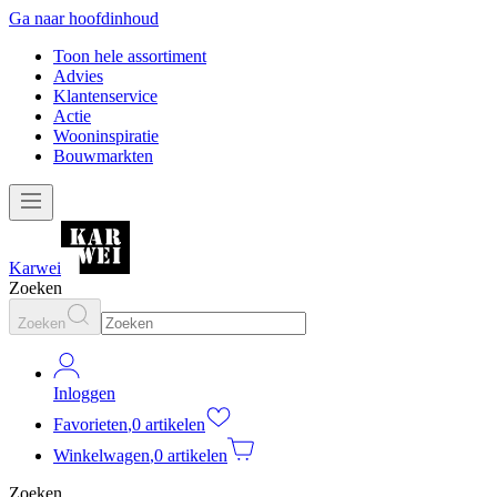
Ga naar hoofdinhoud
Toon hele assortiment
Advies
Klantenservice
Actie
Wooninspiratie
Bouwmarkten
Karwei
Zoeken
Zoeken
Inloggen
Favorieten
,
0 artikelen
Winkelwagen
,
0 artikelen
Zoeken