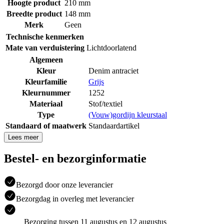
Hoogte product
210 mm
Breedte product
148 mm
Merk
Geen
Technische kenmerken
Mate van verduistering
Lichtdoorlatend
Algemeen
Kleur
Denim antraciet
Kleurfamilie
Grijs
Kleurnummer
1252
Materiaal
Stof/textiel
Type
(Vouw)gordijn kleurstaal
Standaard of maatwerk
Standaardartikel
Lees meer
Bestel- en bezorginformatie
Bezorgd door onze leverancier
Bezorgdag in overleg met leverancier
Bezorging tussen 11 augustus en 12 augustus