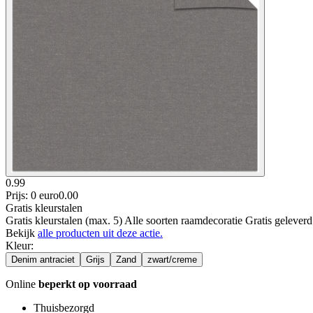
0.99
Prijs: 0 euro
0
.
00
Gratis kleurstalen
Gratis kleurstalen (max. 5) Alle soorten raamdecoratie Gratis gelever
Bekijk
alle producten uit deze actie.
Kleur
:
Denim antraciet
Grijs
Zand
zwart/creme
Online
beperkt op voorraad
Thuisbezorgd