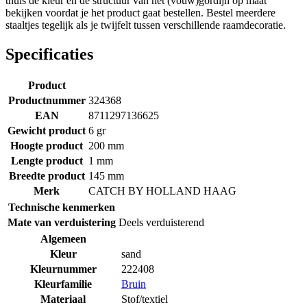
thuis de kleur en de structuur van het (vouw)gordijn op maat
bekijken voordat je het product gaat bestellen. Bestel meerdere
staaltjes tegelijk als je twijfelt tussen verschillende raamdecoratie.
Specificaties
Product
Productnummer
324368
EAN
8711297136625
Gewicht product
6 gr
Hoogte product
200 mm
Lengte product
1 mm
Breedte product
145 mm
Merk
CATCH BY HOLLAND HAAG
Technische kenmerken
Mate van verduistering
Deels verduisterend
Algemeen
Kleur
sand
Kleurnummer
222408
Kleurfamilie
Bruin
Materiaal
Stof/textiel