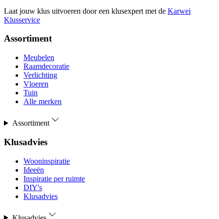
Laat jouw klus uitvoeren door een klusexpert met de
Karwei
Klusservice
Assortiment
Meubelen
Raamdecoratie
Verlichting
Vloeren
Tuin
Alle merken
Assortiment
Klusadvies
Wooninspiratie
Ideeën
Inspiratie per ruimte
DIY's
Klusadvies
Klusadvies