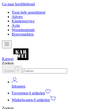
Ga naar hoofdinhoud
Toon hele assortiment
Advies
Klantenservice
Actie
Wooninspiratie
Bouwmarkten
Karwei
Zoeken
Zoeken
Inloggen
Favorieten
,
0 artikelen
Winkelwagen
,
0 artikelen
Zoeken