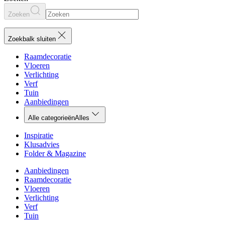
Zoeken
Zoekbalk sluiten
Raamdecoratie
Vloeren
Verlichting
Verf
Tuin
Aanbiedingen
Alle categorieën
Alles
Inspiratie
Klusadvies
Folder & Magazine
Aanbiedingen
Raamdecoratie
Vloeren
Verlichting
Verf
Tuin