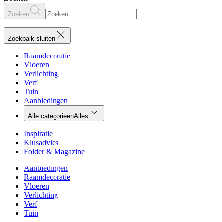
Zoeken
Zoekbalk sluiten
Raamdecoratie
Vloeren
Verlichting
Verf
Tuin
Aanbiedingen
Alle categorieën
Alles
Inspiratie
Klusadvies
Folder & Magazine
Aanbiedingen
Raamdecoratie
Vloeren
Verlichting
Verf
Tuin