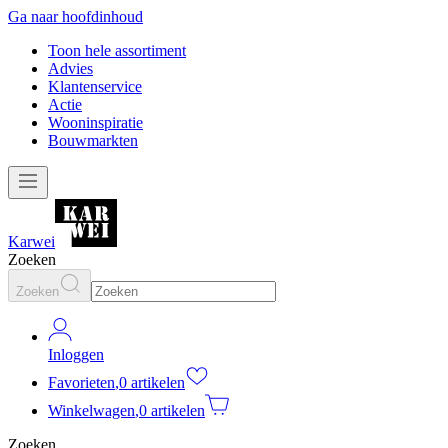
Ga naar hoofdinhoud
Toon hele assortiment
Advies
Klantenservice
Actie
Wooninspiratie
Bouwmarkten
Karwei
Zoeken
Zoeken
Inloggen
Favorieten
,
0 artikelen
Winkelwagen
,
0 artikelen
Zoeken