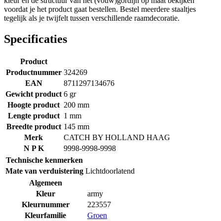
kleur en de structuur van het (vouw)gordijn op maat bekijken
voordat je het product gaat bestellen. Bestel meerdere staaltjes
tegelijk als je twijfelt tussen verschillende raamdecoratie.
Specificaties
Product
Productnummer
324269
EAN
8711297134676
Gewicht product
6 gr
Hoogte product
200 mm
Lengte product
1 mm
Breedte product
145 mm
Merk
CATCH BY HOLLAND HAAG
N P K
9998-9998-9998
Technische kenmerken
Mate van verduistering
Lichtdoorlatend
Algemeen
Kleur
army
Kleurnummer
223557
Kleurfamilie
Groen