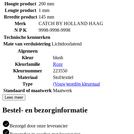
Hoogte product
200 mm
Lengte product
1 mm
Breedte product
145 mm
Merk
CATCH BY HOLLAND HAAG
N P K
9998-9998-9998
Technische kenmerken
Mate van verduistering
Lichtdoorlatend
Algemeen
Kleur
blush
Kleurfamilie
Roze
Kleurnummer
223550
Materiaal
Stof/textiel
Type
(Vouw)gordijn kleurstaal
Standaard of maatwerk
Maatwerk
Lees meer
Bestel- en bezorginformatie
Bezorgd door onze leverancier