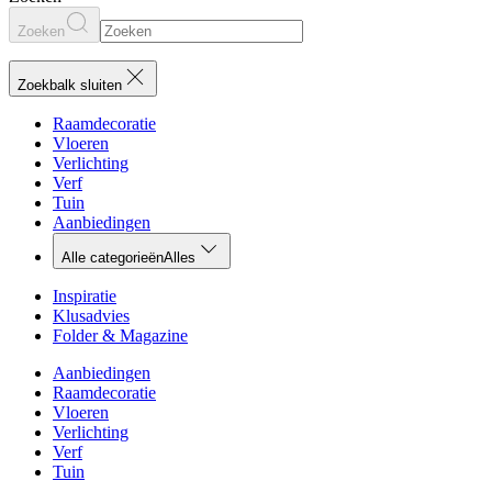
Zoeken
Zoekbalk sluiten
Raamdecoratie
Vloeren
Verlichting
Verf
Tuin
Aanbiedingen
Alle categorieën
Alles
Inspiratie
Klusadvies
Folder & Magazine
Aanbiedingen
Raamdecoratie
Vloeren
Verlichting
Verf
Tuin