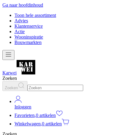
Ga naar hoofdinhoud
Toon hele assortiment
Advies
Klantenservice
Actie
Wooninspiratie
Bouwmarkten
Karwei
Zoeken
Zoeken
Inloggen
Favorieten
,
0 artikelen
Winkelwagen
,
0 artikelen
Zoeken