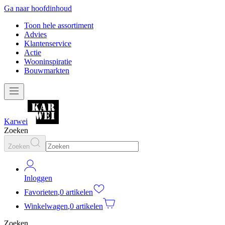
Ga naar hoofdinhoud
Toon hele assortiment
Advies
Klantenservice
Actie
Wooninspiratie
Bouwmarkten
Karwei
Zoeken
Zoeken
Inloggen
Favorieten
,
0 artikelen
Winkelwagen
,
0 artikelen
Zoeken