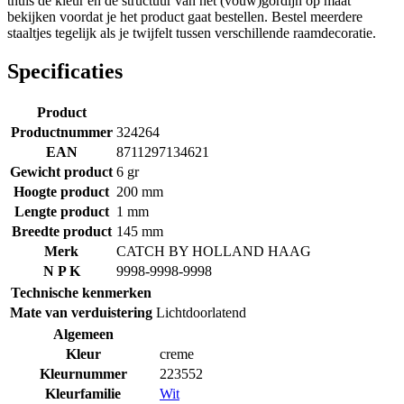
thuis de kleur en de structuur van het (vouw)gordijn op maat
bekijken voordat je het product gaat bestellen. Bestel meerdere
staaltjes tegelijk als je twijfelt tussen verschillende raamdecoratie.
Specificaties
Product
Productnummer
324264
EAN
8711297134621
Gewicht product
6 gr
Hoogte product
200 mm
Lengte product
1 mm
Breedte product
145 mm
Merk
CATCH BY HOLLAND HAAG
N P K
9998-9998-9998
Technische kenmerken
Mate van verduistering
Lichtdoorlatend
Algemeen
Kleur
creme
Kleurnummer
223552
Kleurfamilie
Wit