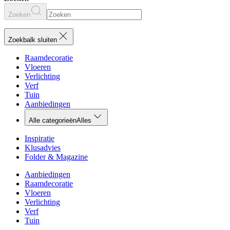
Zoeken
Zoekbalk sluiten
Raamdecoratie
Vloeren
Verlichting
Verf
Tuin
Aanbiedingen
Alle categorieën
Alles
Inspiratie
Klusadvies
Folder & Magazine
Aanbiedingen
Raamdecoratie
Vloeren
Verlichting
Verf
Tuin