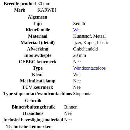
Breedte product
80 mm
Merk
KARWEI
Algemeen
Lijn
Zenith
Kleurfamilie
Wit
Materiaal
Kunststof
,
Metaal
Materiaal (detail)
Ijzer
,
Koper
,
Plastic
Afwerking
Onbehandeld
Inbouwdiepte
20 mm
CEBEC keurmerk
Nee
Type
Wandcontactdoos
Kleur
Wit
Met indicatielamp
Nee
TÜV keurmerk
Nee
Type stopcontact/wandcontactdoos
Stopcontact
Gebruik
Binnen/buitengebruik
Binnen
Draadloos
Nee
Inclusief bevestigingsmateriaal
Nee
Technische kenmerken