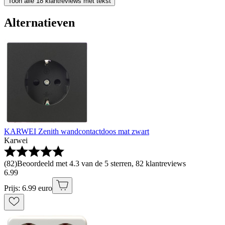
Toon alle 18 klantreviews met tekst
Alternatieven
KARWEI Zenith wandcontactdoos mat zwart
Karwei
(
82
)
Beoordeeld met 4.3 van de 5 sterren, 82 klantreviews
6
.
99
Prijs: 6.99 euro