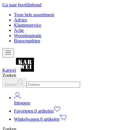
Ga naar hoofdinhoud
Toon hele assortiment
Advies
Klantenservice
Actie
Wooninspiratie
Bouwmarkten
Karwei
Zoeken
Zoeken
Inloggen
Favorieten
,
0 artikelen
Winkelwagen
,
0 artikelen
Zoeken