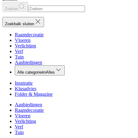
Zoeken
Zoekbalk sluiten
Raamdecoratie
Vloeren
Verlichting
Verf
Tuin
Aanbiedingen
Alle categorieën
Alles
Inspiratie
Klusadvies
Folder & Magazine
Aanbiedingen
Raamdecoratie
Vloeren
Verlichting
Verf
Tuin