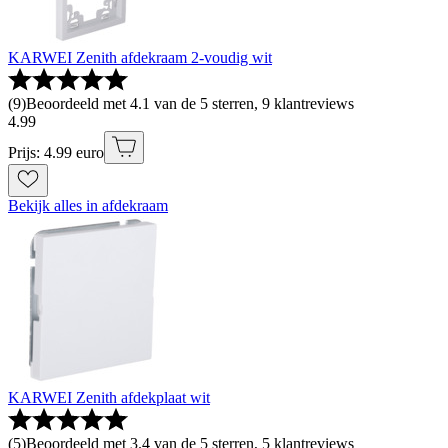
KARWEI Zenith afdekraam 2-voudig wit
(
9
)
Beoordeeld met 4.1 van de 5 sterren, 9 klantreviews
4
.
99
Prijs: 4.99 euro
Bekijk alles in afdekraam
KARWEI Zenith afdekplaat wit
(
5
)
Beoordeeld met 3.4 van de 5 sterren, 5 klantreviews