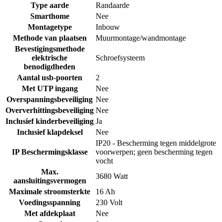
Type aarde
Randaarde
Smarthome
Nee
Montagetype
Inbouw
Methode van plaatsen
Muurmontage/wandmontage
Bevestigingsmethode
elektrische
Schroefsysteem
benodigdheden
Aantal usb-poorten
2
Met UTP ingang
Nee
Overspanningsbeveiliging
Nee
Oververhittingsbeveiliging
Nee
Inclusief kinderbeveiliging
Ja
Inclusief klapdeksel
Nee
IP20 - Bescherming tegen middelgrote
IP Beschermingsklasse
voorwerpen; geen bescherming tegen
vocht
Max.
3680 Watt
aansluitingsvermogen
Maximale stroomsterkte
16 Ah
Voedingsspanning
230 Volt
Met afdekplaat
Nee