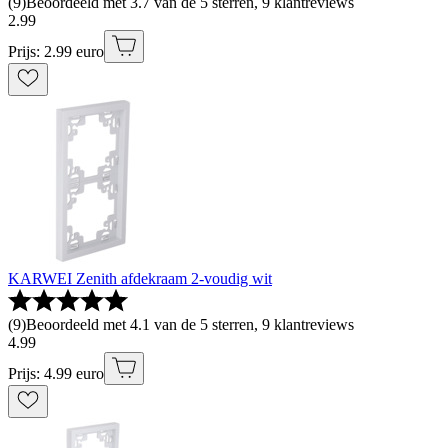
(
9
)
Beoordeeld met 3.7 van de 5 sterren, 9 klantreviews
2
.
99
Prijs: 2.99 euro
KARWEI Zenith afdekraam 2-voudig wit
(
9
)
Beoordeeld met 4.1 van de 5 sterren, 9 klantreviews
4
.
99
Prijs: 4.99 euro