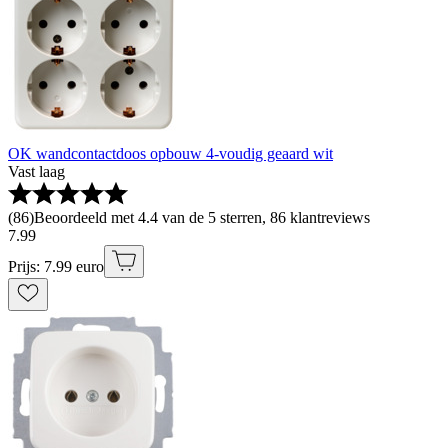
OK wandcontactdoos opbouw 4-voudig geaard wit
Vast laag
(
86
)
Beoordeeld met 4.4 van de 5 sterren, 86 klantreviews
7
.
99
Prijs: 7.99 euro