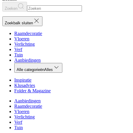
Zoeken
Zoekbalk sluiten
Raamdecoratie
Vloeren
Verlichting
Verf
Tuin
Aanbiedingen
Alle categorieën
Alles
Inspiratie
Klusadvies
Folder & Magazine
Aanbiedingen
Raamdecoratie
Vloeren
Verlichting
Verf
Tuin