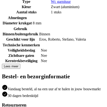
Type
Wc garnituur
Kleur
Zwart (aluminium)
Aantal stuks
1 stuks
Afmetingen
Diameter krukgat
8 mm
Gebruik
Binnen/buitengebruik
Binnen
Geschikt voor lijn
Eros
,
Roberto
,
Stefano
,
Valeria
Technische kenmerken
Veiligheidsbeslag
Nee
Zichtbare gaten
Nee
Kerntrekbeveiliging
Nee
Lees meer
Bestel- en bezorginformatie
Vandaag besteld, al na een uur af te halen in jouw bouwmarkt
30 dagen bedenktijd
Retourneren