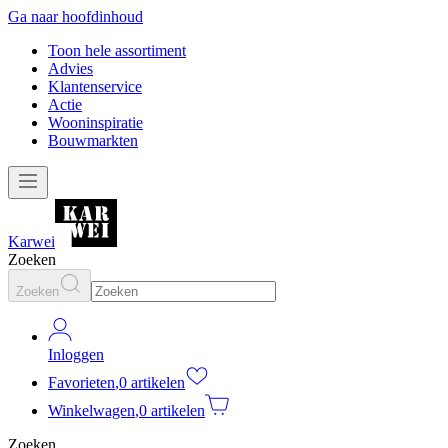
Ga naar hoofdinhoud
Toon hele assortiment
Advies
Klantenservice
Actie
Wooninspiratie
Bouwmarkten
Karwei
Zoeken
Zoeken
Inloggen
Favorieten
,
0 artikelen
Winkelwagen
,
0 artikelen
Zoeken