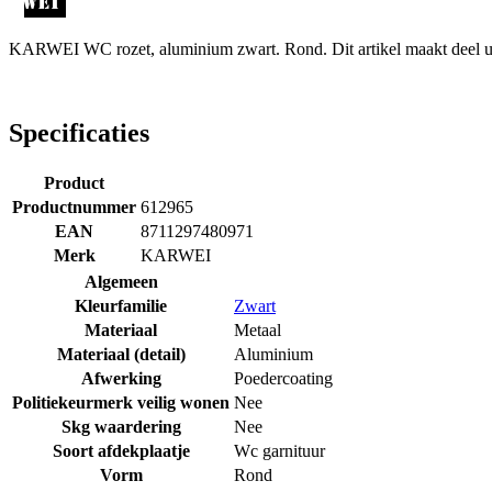
KARWEI WC rozet, aluminium zwart. Rond. Dit artikel maakt deel uit 
Specificaties
Product
Productnummer
612965
EAN
8711297480971
Merk
KARWEI
Algemeen
Kleurfamilie
Zwart
Materiaal
Metaal
Materiaal (detail)
Aluminium
Afwerking
Poedercoating
Politiekeurmerk veilig wonen
Nee
Skg waardering
Nee
Soort afdekplaatje
Wc garnituur
Vorm
Rond