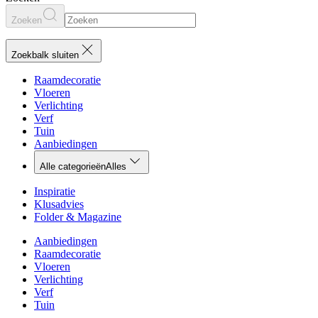
Zoeken
Zoekbalk sluiten
Raamdecoratie
Vloeren
Verlichting
Verf
Tuin
Aanbiedingen
Alle categorieën
Alles
Inspiratie
Klusadvies
Folder & Magazine
Aanbiedingen
Raamdecoratie
Vloeren
Verlichting
Verf
Tuin