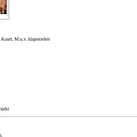
Kaart, M.u.v. klapstoelen
markt
n.