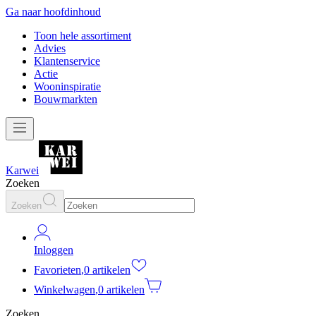
Ga naar hoofdinhoud
Toon hele assortiment
Advies
Klantenservice
Actie
Wooninspiratie
Bouwmarkten
Karwei
Zoeken
Zoeken
Inloggen
Favorieten
,
0 artikelen
Winkelwagen
,
0 artikelen
Zoeken