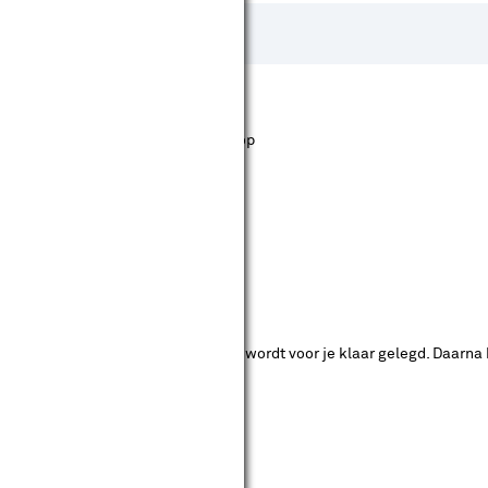
st staan. Bij Karwei kan je filteren op
ende bouwmarkten bekijken.
ad. Je betaalt online en het product wordt voor je klaar gelegd. Daarna