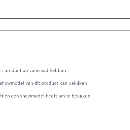
Sluiten
wit
Home
Assortiment
Meubels
Kasten
Wandkast
Je gekozen filters:
aan je winkelwagen
Kleurfamilie
Wit
it product op voorraad hebben.
 showmodel van dit product kan bekijken
n je winkelwagen:
Kleurfamilie
ft én een showmodel heeft om te bekijken
Zwart
(5)
Wit
Wit
(4)
Grijs
(3)
misgegaan...