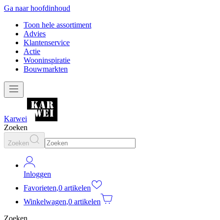
Ga naar hoofdinhoud
Toon hele assortiment
Advies
Klantenservice
Actie
Wooninspiratie
Bouwmarkten
Karwei
Zoeken
Zoeken
Inloggen
Favorieten
,
0 artikelen
Winkelwagen
,
0 artikelen
Zoeken