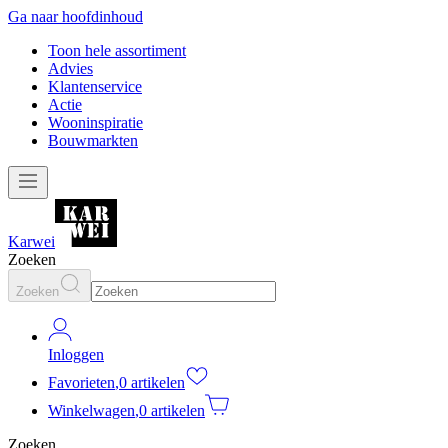
Ga naar hoofdinhoud
Toon hele assortiment
Advies
Klantenservice
Actie
Wooninspiratie
Bouwmarkten
Karwei
Zoeken
Zoeken
Inloggen
Favorieten
,
0 artikelen
Winkelwagen
,
0 artikelen
Zoeken