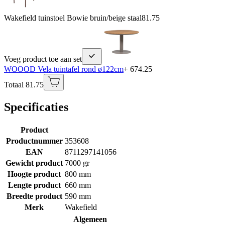
Wakefield tuinstoel Bowie bruin/beige staal
81.75
Voeg product toe aan set
WOOOD Vela tuintafel rond ø122cm
+ 674.25
Totaal 81.75
Specificaties
Product
Productnummer
353608
EAN
8711297141056
Gewicht product
7000 gr
Hoogte product
800 mm
Lengte product
660 mm
Breedte product
590 mm
Merk
Wakefield
Algemeen