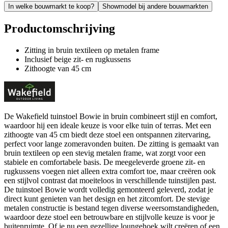
In welke bouwmarkt te koop?
Showmodel bij andere bouwmarkten
Productomschrijving
Zitting in bruin textileen op metalen frame
Inclusief beige zit- en rugkussens
Zithoogte van 45 cm
De Wakefield tuinstoel Bowie in bruin combineert stijl en comfort,
waardoor hij een ideale keuze is voor elke tuin of terras. Met een
zithoogte van 45 cm biedt deze stoel een ontspannen zitervaring,
perfect voor lange zomeravonden buiten. De zitting is gemaakt van
bruin textileen op een stevig metalen frame, wat zorgt voor een
stabiele en comfortabele basis. De meegeleverde groene zit- en
rugkussens voegen niet alleen extra comfort toe, maar creëren ook
een stijlvol contrast dat moeiteloos in verschillende tuinstijlen past.
De tuinstoel Bowie wordt volledig gemonteerd geleverd, zodat je
direct kunt genieten van het design en het zitcomfort. De stevige
metalen constructie is bestand tegen diverse weersomstandigheden,
waardoor deze stoel een betrouwbare en stijlvolle keuze is voor je
buitenruimte. Of je nu een gezellige loungehoek wilt creëren of een