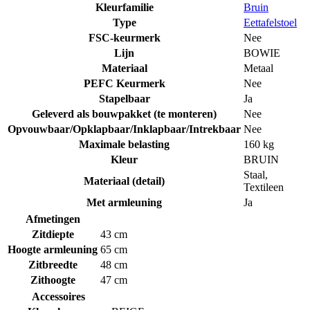
Kleurfamilie
Bruin
Type
Eettafelstoel
FSC-keurmerk
Nee
Lijn
BOWIE
Materiaal
Metaal
PEFC Keurmerk
Nee
Stapelbaar
Ja
Geleverd als bouwpakket (te monteren)
Nee
Opvouwbaar/Opklapbaar/Inklapbaar/Intrekbaar
Nee
Maximale belasting
160 kg
Kleur
BRUIN
Staal
,
Materiaal (detail)
Textileen
Met armleuning
Ja
Afmetingen
Zitdiepte
43 cm
Hoogte armleuning
65 cm
Zitbreedte
48 cm
Zithoogte
47 cm
Accessoires