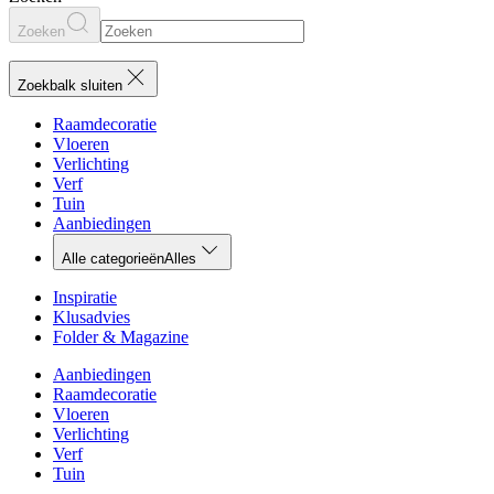
Zoeken
Zoekbalk sluiten
Raamdecoratie
Vloeren
Verlichting
Verf
Tuin
Aanbiedingen
Alle categorieën
Alles
Inspiratie
Klusadvies
Folder & Magazine
Aanbiedingen
Raamdecoratie
Vloeren
Verlichting
Verf
Tuin