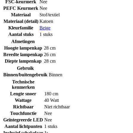
FSC-keurmerk
Nee
PEFC Keurmerk
Nee
Materiaal
Stof/textiel
Materiaal (detail)
Katoen
Kleurfamilie
Beige
Aantal stuks
1 stuks
Afmetingen
Hoogte lampenkap
28 cm
Breedte lampenkap
26 cm
Diepte lampenkap
28 cm
Gebruik
Binnen/buitengebruik
Binnen
Technische
kenmerken
Lengte snoer
180 cm
Wattage
40 Watt
Richtbaar
Niet richtbaar
Touchfunctie
Nee
Geïntegreerde LED
Nee
Aantal lichtpunten
1 stuks
Inclusief schakelaar
Ja