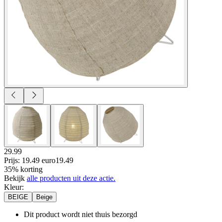
29.99
Prijs: 19.49 euro
19
.
49
35% korting
Bekijk
alle producten uit deze actie.
Kleur
:
BEIGE
Beige
Dit product wordt niet thuis bezorgd