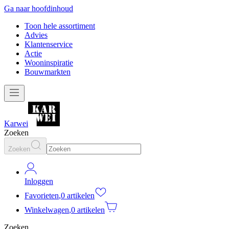
Ga naar hoofdinhoud
Toon hele assortiment
Advies
Klantenservice
Actie
Wooninspiratie
Bouwmarkten
Karwei
Zoeken
Zoeken
Inloggen
Favorieten
,
0 artikelen
Winkelwagen
,
0 artikelen
Zoeken