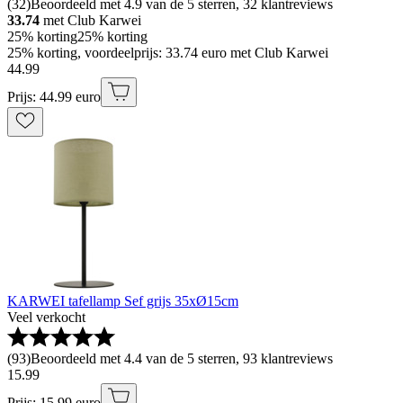
(
32
)
Beoordeeld met 4.9 van de 5 sterren, 32 klantreviews
33.74
met Club Karwei
25% korting
25% korting
25% korting, voordeelprijs: 33.74 euro met Club Karwei
44
.
99
Prijs: 44.99 euro
KARWEI tafellamp Sef grijs 35xØ15cm
Veel verkocht
(
93
)
Beoordeeld met 4.4 van de 5 sterren, 93 klantreviews
15
.
99
Prijs: 15.99 euro