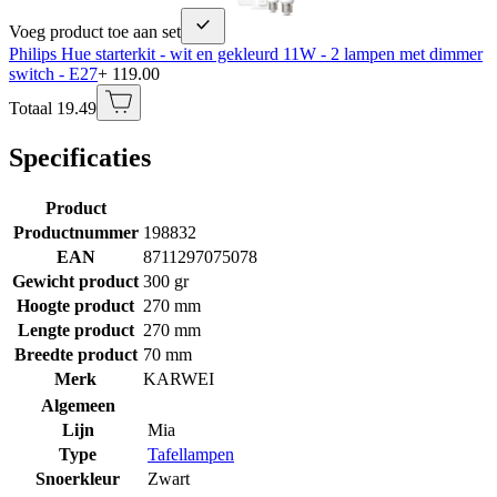
Voeg product toe aan set
Philips Hue starterkit - wit en gekleurd 11W - 2 lampen met dimmer
switch - E27
+ 119.00
Totaal 19.49
Specificaties
Product
Productnummer
198832
EAN
8711297075078
Gewicht product
300 gr
Hoogte product
270 mm
Lengte product
270 mm
Breedte product
70 mm
Merk
KARWEI
Algemeen
Lijn
Mia
Type
Tafellampen
Snoerkleur
Zwart