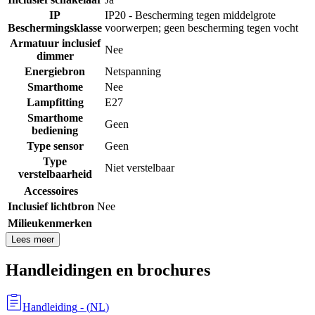
IP
IP20 - Bescherming tegen middelgrote
Beschermingsklasse
voorwerpen; geen bescherming tegen vocht
Armatuur inclusief
Nee
dimmer
Energiebron
Netspanning
Smarthome
Nee
Lampfitting
E27
Smarthome
Geen
bediening
Type sensor
Geen
Type
Niet verstelbaar
verstelbaarheid
Accessoires
Inclusief lichtbron
Nee
Milieukenmerken
Lees meer
Handleidingen en brochures
Handleiding
- (
NL
)