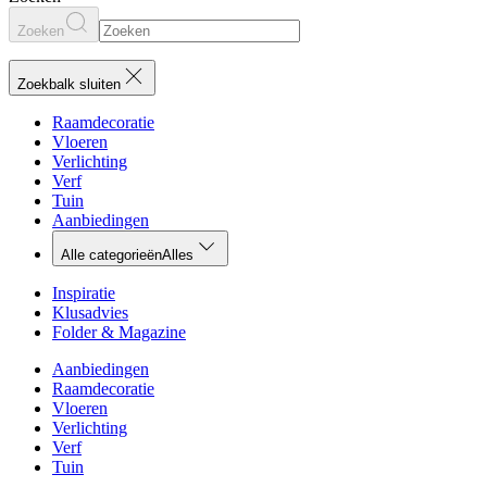
Zoeken
Zoekbalk sluiten
Raamdecoratie
Vloeren
Verlichting
Verf
Tuin
Aanbiedingen
Alle categorieën
Alles
Inspiratie
Klusadvies
Folder & Magazine
Aanbiedingen
Raamdecoratie
Vloeren
Verlichting
Verf
Tuin