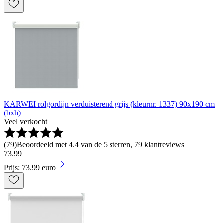
KARWEI rolgordijn verduisterend grijs (kleurnr. 1337) 90x190 cm
(bxh)
Veel verkocht
(
79
)
Beoordeeld met 4.4 van de 5 sterren, 79 klantreviews
73
.
99
Prijs: 73.99 euro