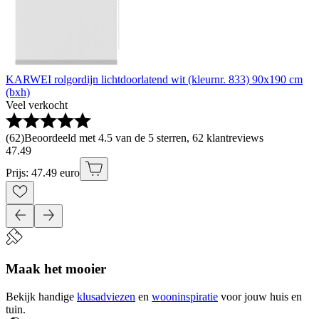
KARWEI rolgordijn lichtdoorlatend wit (kleurnr. 833) 90x190 cm
(bxh)
Veel verkocht
(
62
)
Beoordeeld met 4.5 van de 5 sterren, 62 klantreviews
47
.
49
Prijs: 47.49 euro
Maak het mooier
Bekijk handige
klusadviezen
en
wooninspiratie
voor jouw huis en
tuin.