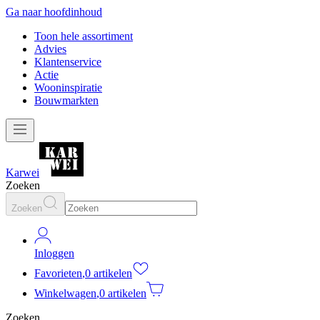
Ga naar hoofdinhoud
Toon hele assortiment
Advies
Klantenservice
Actie
Wooninspiratie
Bouwmarkten
Karwei
Zoeken
Zoeken
Inloggen
Favorieten
,
0 artikelen
Winkelwagen
,
0 artikelen
Zoeken