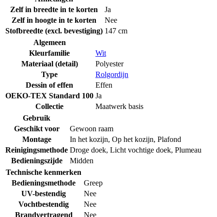
Zelf in breedte in te korten
Ja
Zelf in hoogte in te korten
Nee
Stofbreedte (excl. bevestiging)
147 cm
Algemeen
Kleurfamilie
Wit
Materiaal (detail)
Polyester
Type
Rolgordijn
Dessin of effen
Effen
OEKO-TEX Standard 100
Ja
Collectie
Maatwerk basis
Gebruik
Geschikt voor
Gewoon raam
Montage
In het kozijn
,
Op het kozijn
,
Plafond
Reinigingsmethode
Droge doek
,
Licht vochtige doek
,
Plumeau
Bedieningszijde
Midden
Technische kenmerken
Bedieningsmethode
Greep
UV-bestendig
Nee
Vochtbestendig
Nee
Brandvertragend
Nee