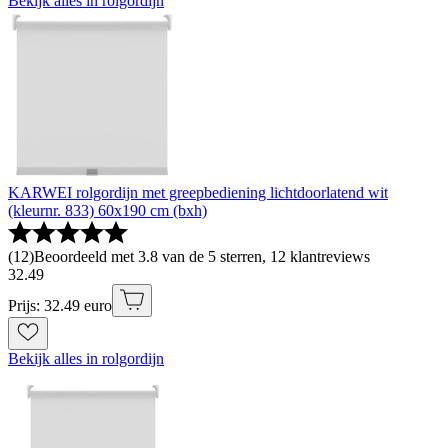
Bekijk alles in rolgordijn
KARWEI rolgordijn met greepbediening lichtdoorlatend wit
(kleurnr. 833) 60x190 cm (bxh)
(
12
)
Beoordeeld met 3.8 van de 5 sterren, 12 klantreviews
32
.
49
Prijs: 32.49 euro
Bekijk alles in rolgordijn