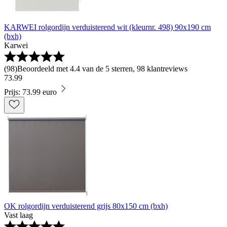
KARWEI rolgordijn verduisterend wit (kleurnr. 498) 90x190 cm
(bxh)
Karwei
(
98
)
Beoordeeld met 4.4 van de 5 sterren, 98 klantreviews
73
.
99
Prijs: 73.99 euro
OK rolgordijn verduisterend grijs 80x150 cm (bxh)
Vast laag