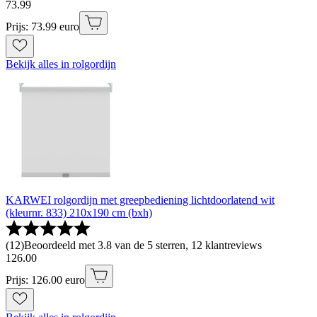
73
.
99
Prijs: 73.99 euro
Bekijk alles in rolgordijn
KARWEI rolgordijn met greepbediening lichtdoorlatend wit
(kleurnr. 833) 210x190 cm (bxh)
(
12
)
Beoordeeld met 3.8 van de 5 sterren, 12 klantreviews
126
.
00
Prijs: 126.00 euro