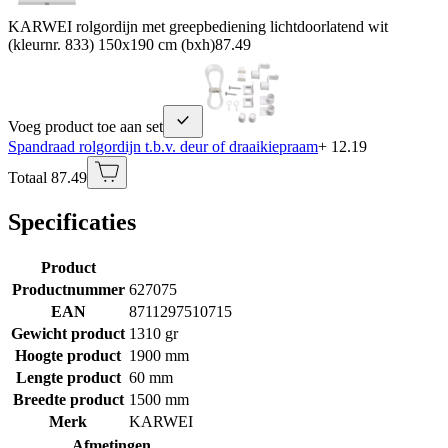
KARWEI rolgordijn met greepbediening lichtdoorlatend wit
(kleurnr. 833) 150x190 cm (bxh)
87.49
Voeg product toe aan set
Spandraad rolgordijn t.b.v. deur of draaikiepraam
+ 12.19
Totaal 87.49
Specificaties
Product
Productnummer
627075
EAN
8711297510715
Gewicht product
1310 gr
Hoogte product
1900 mm
Lengte product
60 mm
Breedte product
1500 mm
Merk
KARWEI
Afmetingen