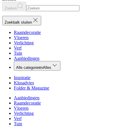
Zoeken
Zoekbalk sluiten
Raamdecoratie
Vloeren
Verlichting
Verf
Tuin
Aanbiedingen
Alle categorieën
Alles
Inspiratie
Klusadvies
Folder & Magazine
Aanbiedingen
Raamdecoratie
Vloeren
Verlichting
Verf
Tuin