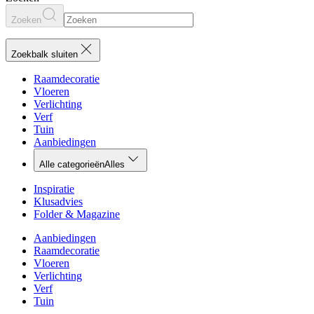
Zoeken
Zoekbalk sluiten
Raamdecoratie
Vloeren
Verlichting
Verf
Tuin
Aanbiedingen
Alle categorieën
Alles
Inspiratie
Klusadvies
Folder & Magazine
Aanbiedingen
Raamdecoratie
Vloeren
Verlichting
Verf
Tuin