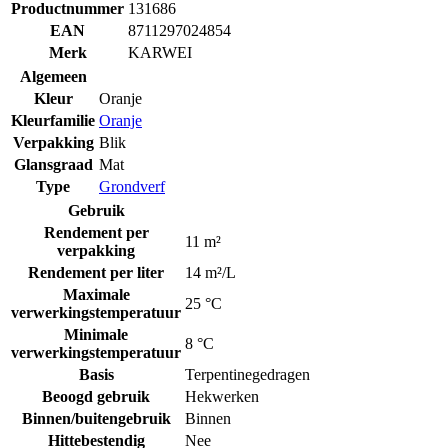
Productnummer
131686
EAN
8711297024854
Merk
KARWEI
Algemeen
Kleur
Oranje
Kleurfamilie
Oranje
Verpakking
Blik
Glansgraad
Mat
Type
Grondverf
Gebruik
Rendement per
11 m²
verpakking
Rendement per liter
14 m²/L
Maximale
25 °C
verwerkingstemperatuur
Minimale
8 °C
verwerkingstemperatuur
Basis
Terpentinegedragen
Beoogd gebruik
Hekwerken
Binnen/buitengebruik
Binnen
Hittebestendig
Nee