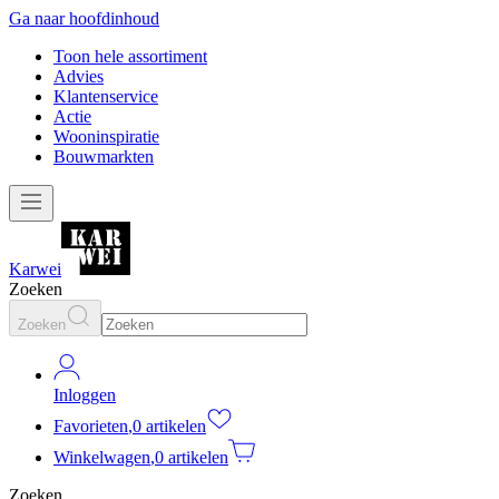
Ga naar hoofdinhoud
Toon hele assortiment
Advies
Klantenservice
Actie
Wooninspiratie
Bouwmarkten
Karwei
Zoeken
Zoeken
Inloggen
Favorieten
,
0 artikelen
Winkelwagen
,
0 artikelen
Zoeken