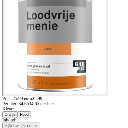
Prijs: 25.99 euro
25
.
99
Per
liter
:
34.65
34.65
per
liter
Kleur
:
Oranje
Rood
Inhoud
:
0.25 liter
0.75 liter