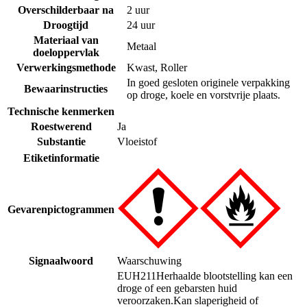
Overschilderbaar na
2 uur
Droogtijd
24 uur
Materiaal van
Metaal
doeloppervlak
Verwerkingsmethode
Kwast
,
Roller
In goed gesloten originele verpakking
Bewaarinstructies
op droge, koele en vorstvrije plaats.
Technische kenmerken
Roestwerend
Ja
Substantie
Vloeistof
Etiketinformatie
Gevarenpictogrammen
Signaalwoord
Waarschuwing
EUH211
Herhaalde blootstelling kan een
droge of een gebarsten huid
veroorzaken.
Kan slaperigheid of