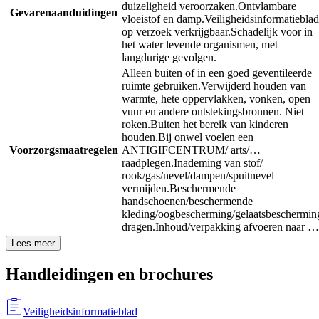
duizeligheid veroorzaken.
Ontvlambare
Gevarenaanduidingen
vloeistof en damp.
Veiligheidsinformatieblad
op verzoek verkrijgbaar.
Schadelijk voor in
het water levende organismen, met
langdurige gevolgen.
Alleen buiten of in een goed geventileerde
ruimte gebruiken.
Verwijderd houden van
warmte, hete oppervlakken, vonken, open
vuur en andere ontstekingsbronnen. Niet
roken.
Buiten het bereik van kinderen
houden.
Bij onwel voelen een
Voorzorgsmaatregelen
ANTIGIFCENTRUM/ arts/…
raadplegen.
Inademing van stof/
rook/gas/nevel/dampen/spuitnevel
vermijden.
Beschermende
handschoenen/beschermende
kleding/oogbescherming/gelaatsbeschermin
dragen.
Inhoud/verpakking afvoeren naar …
Lees meer
Handleidingen en brochures
Veiligheidsinformatieblad