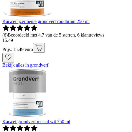
Karwei ijzermenie grondverf roodbruin 250 ml
(
6
)
Beoordeeld met 4.7 van de 5 sterren, 6 klantreviews
15
.
49
Prijs: 15.49 euro
Bekijk alles in grondverf
Karwei grondverf metaal wit 750 ml