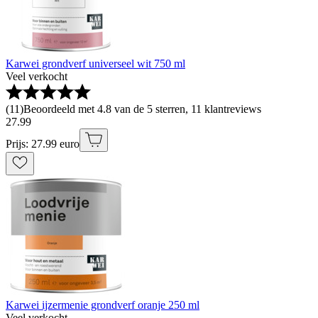
Karwei grondverf universeel wit 750 ml
Veel verkocht
(
11
)
Beoordeeld met 4.8 van de 5 sterren, 11 klantreviews
27
.
99
Prijs: 27.99 euro
Karwei ijzermenie grondverf oranje 250 ml
Veel verkocht