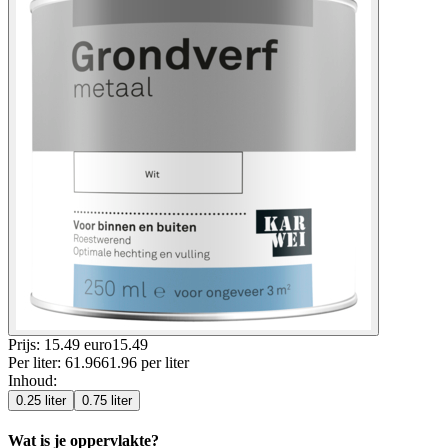
Prijs: 15.49 euro
15
.
49
Per
liter
:
61.96
61.96
per
liter
Inhoud
:
0.25 liter
0.75 liter
Wat is je oppervlakte?