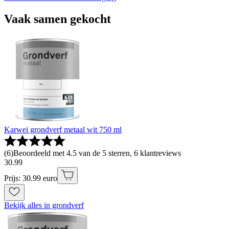
Vaak samen gekocht
Karwei grondverf metaal wit 750 ml
(
6
)
Beoordeeld met 4.5 van de 5 sterren, 6 klantreviews
30
.
99
Prijs: 30.99 euro
Bekijk alles in grondverf