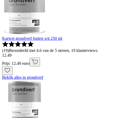
Karwei grondverf buiten wit 250 ml
(
19
)
Beoordeeld met 4.6 van de 5 sterren, 19 klantreviews
12
.
49
Prijs: 12.49 euro
Bekijk alles in grondverf