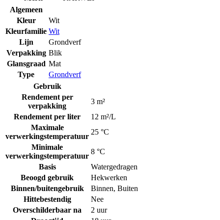
Algemeen
Kleur
Wit
Kleurfamilie
Wit
Lijn
Grondverf
Verpakking
Blik
Glansgraad
Mat
Type
Grondverf
Gebruik
Rendement per
3 m²
verpakking
Rendement per liter
12 m²/L
Maximale
25 °C
verwerkingstemperatuur
Minimale
8 °C
verwerkingstemperatuur
Basis
Watergedragen
Beoogd gebruik
Hekwerken
Binnen/buitengebruik
Binnen
,
Buiten
Hittebestendig
Nee
Overschilderbaar na
2 uur