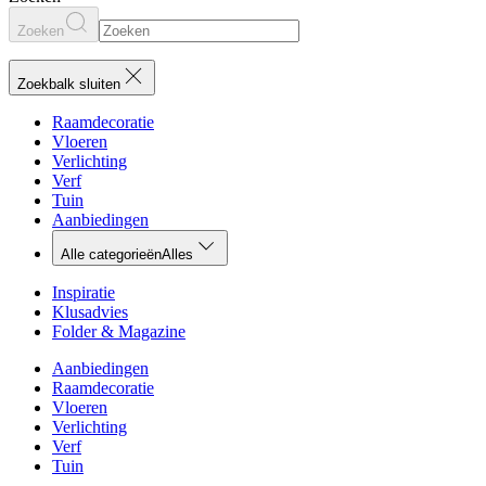
Zoeken
Zoekbalk sluiten
Raamdecoratie
Vloeren
Verlichting
Verf
Tuin
Aanbiedingen
Alle categorieën
Alles
Inspiratie
Klusadvies
Folder & Magazine
Aanbiedingen
Raamdecoratie
Vloeren
Verlichting
Verf
Tuin