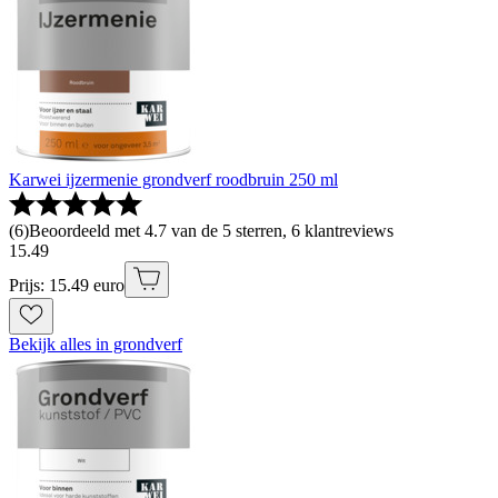
Karwei ijzermenie grondverf roodbruin 250 ml
(
6
)
Beoordeeld met 4.7 van de 5 sterren, 6 klantreviews
15
.
49
Prijs: 15.49 euro
Bekijk alles in grondverf