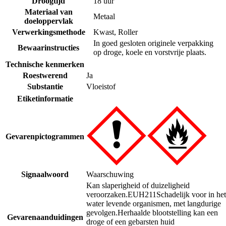
Droogtijd
18 uur
Materiaal van
Metaal
doeloppervlak
Verwerkingsmethode
Kwast
,
Roller
In goed gesloten originele verpakking
Bewaarinstructies
op droge, koele en vorstvrije plaats.
Technische kenmerken
Roestwerend
Ja
Substantie
Vloeistof
Etiketinformatie
Gevarenpictogrammen
Signaalwoord
Waarschuwing
Kan slaperigheid of duizeligheid
veroorzaken.
EUH211
Schadelijk voor in het
water levende organismen, met langdurige
gevolgen.
Herhaalde blootstelling kan een
Gevarenaanduidingen
droge of een gebarsten huid