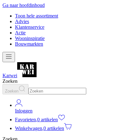
Ga naar hoofdinhoud
Toon hele assortiment
Advies
Klantenservice
Actie
Wooninspiratie
Bouwmarkten
Karwei
Zoeken
Zoeken
Inloggen
Favorieten
,
0 artikelen
Winkelwagen
,
0 artikelen
Zoeken