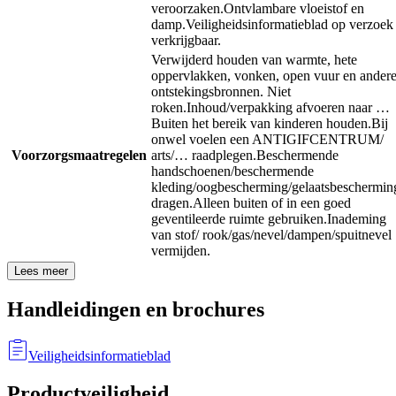
veroorzaken.
Ontvlambare vloeistof en
damp.
Veiligheidsinformatieblad op verzoek
verkrijgbaar.
Verwijderd houden van warmte, hete
oppervlakken, vonken, open vuur en ander
ontstekingsbronnen. Niet
roken.
Inhoud/verpakking afvoeren naar …
Buiten het bereik van kinderen houden.
Bij
onwel voelen een ANTIGIFCENTRUM/
Voorzorgsmaatregelen
arts/… raadplegen.
Beschermende
handschoenen/beschermende
kleding/oogbescherming/gelaatsbeschermin
dragen.
Alleen buiten of in een goed
geventileerde ruimte gebruiken.
Inademing
van stof/ rook/gas/nevel/dampen/spuitnevel
vermijden.
Lees meer
Handleidingen en brochures
Veiligheidsinformatieblad
Productveiligheid