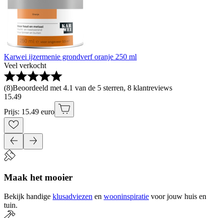
Karwei ijzermenie grondverf oranje 250 ml
Veel verkocht
(
8
)
Beoordeeld met 4.1 van de 5 sterren, 8 klantreviews
15
.
49
Prijs: 15.49 euro
Maak het mooier
Bekijk handige
klusadviezen
en
wooninspiratie
voor jouw huis en
tuin.